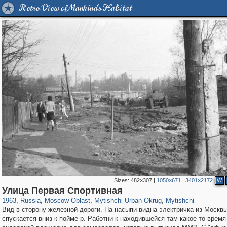
Retro View of Mankind's Habitat
Sizes:
482×307
|
1050×671
|
3401×2172
W
96,319
1,406,255
1,691
29,243
3,146
38
1,403
19
Улица Первая Спортивная
1963
,
Russia
,
Moscow Oblast
,
Mytishchi Urban Okrug
,
Mytishchi
Вид в сторону железной дороги. На насыпи видна электричка из Москвы
спускается вниз к пойме р. Работни к находившейся там какое-то время