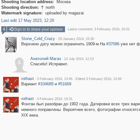
Shooting location address:
Москва
Shooting direction:
north

Watermark signature:
uploaded by magazai
Last edit 17 May 2023, 12:20
4
Sign in to share your opinion
Latest comment: 3 February 2016, 19:31
Stone_Cold_Crazy
·
29 January 2014, 15:30
Верхнюю дату можно ограничить 1909-м.На
#37096
уже нет ф
Анатолий Магаз
·
14 July 2014, 12:13
А
Спасибо! Исправил.
rothast
·
·
3 February 2016, 13:45
Edited 3 February 2016, 13:49
Вариант
#104689
и
#51669
rothast
·
3 February 2016, 19:31
Фонтан был разобран до 1902 года. Датировки всех трех вар
немного поправлены. Вероятнее всего, фотографии относятся
XIX века.