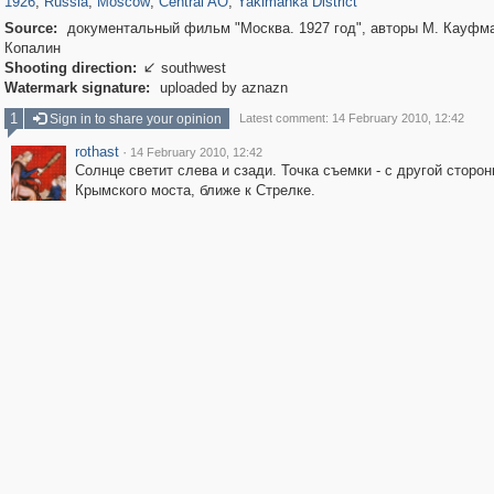
1926
,
Russia
,
Moscow
,
Central AO
,
Yakimanka District
Source:
документальный фильм "Москва. 1927 год", авторы М. Кауфма
Копалин
Shooting direction:
southwest

Watermark signature:
uploaded by aznazn
1
Sign in to share your opinion
Latest comment: 14 February 2010, 12:42
rothast
·
14 February 2010, 12:42
Солнце светит слева и сзади. Точка съемки - с другой сторон
Крымского моста, ближе к Стрелке.