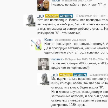
Taboh
·
9 September 2013, 17:30
Главное, не забыть про литеру "Г" :))
_p_k
·
10 September 2013, 00:23
Нет, это неочевидно. Вспомните пропорции тал
вытянутыми, а наоборот, были близки к пропор
а нижняя скрыта за рантом лобового стекла. 
кажущаяся "8" - это иллюзия.
Юлия
·
10 September 2013, 05:10
Насчёт восьмерки - соглашусь, пожалуй. А 
Да и пропорции техталона, как мне кажется
единственного визита, тогда конечно, Бог 
noginka
·
·
10 September 2013, 05:40
Edited 1
талон техосмотра 2008г синий, а 2003г
вроде что-то коричневое))
_p_k
·
10 September 2
Мы видим только верхнюю половину 
книзу контуры овала, так что это не м
отзеркалить книзу, будет видна "8".
Но в любом случае, наши догадки вто
загруженные автором, и все они сдел
остальных снимков серии не вызывает
датировать 1989 годом.