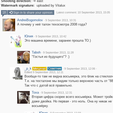
Shooting direction:
east

Watermark signature:
uploaded by Vitalux
18
Sign in to share your opinion
Latest comment: 10 September 2013, 15:05
AndreiBogomolov
·
9 September 2013, 10:31
А почему у неё талон техосмотра 2008 года?
Юлия
·
9 September 2013, 10:42
Это машина времени, заранее прошла ТО.)
Taboh
·
9 September 2013, 11:28
"Гостья из будущего"? :)
_p_k
·
·
9 September 2013, 12:06
Edited 9 September 2013, 12:11
Вообще-то там не видна восьмерка, это блик на стеклоо
Т.е. на техталоне мы видим только верхнюю часть от "88
Так что с датой всё правильно.
Toxa
·
9 September 2013, 12:31
Вторая цифра скорее всего восьмёрка. Может трой
даже двойка. Но первая - это ноль. Она ну никак не 
восьмёрку.
Юлия
·