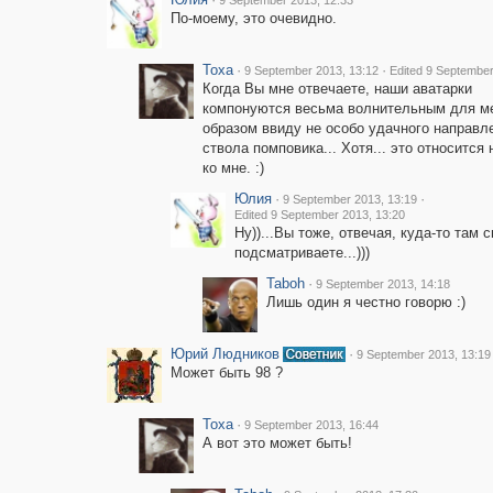
9 September 2013, 12:33
По-моему, это очевидно.
Toxa
·
·
9 September 2013, 13:12
Edited 9 September
Когда Вы мне отвечаете, наши аватарки
компонуются весьма волнительным для м
образом ввиду не особо удачного направл
ствола помповика... Хотя... это относится 
ко мне. :)
Юлия
·
·
9 September 2013, 13:19
Edited 9 September 2013, 13:20
Ну))...Вы тоже, отвечая, куда-то там 
подсматриваете...)))
Taboh
·
9 September 2013, 14:18
Лишь один я честно говорю :)
Юрий Людников
·
9 September 2013, 13:19
Может быть 98 ?
Toxa
·
9 September 2013, 16:44
А вот это может быть!