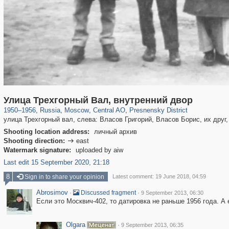
319,861
1,406,849
160,009
8,286
29,243
5,916
13,345
396
Улица Трехгорный Вал, внутренний двор
1950
–
1956
,
Russia
,
Moscow
,
Central AO
,
Presnensky District
улица Трехгорный вал, слева: Власов Григорий, Власов Борис, их друг,
Shooting location address:
личный архив
Shooting direction:
east

Watermark signature:
uploaded by aiw
Last edit 15 September 2020, 21:18
8
Sign in to share your opinion
Latest comment: 19 June 2018, 04:59
Abrosimov
·
·
Discussed fragment
9 September 2013, 06:30
Если это Москвич-402, то датировка не раньше 1956 года. А е
Olgara
·
9 September 2013, 06:35