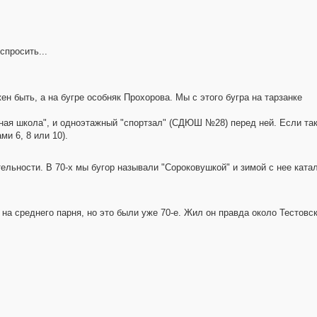
спросить...
н быть, а на бугре особняк Прохорова. Мы с этого бугра на тарзанке
ая школа", и одноэтажный "спортзал" (СДЮШ №28) перед ней. Если так,
и 6, 8 или 10).
тельности. В 70-х мы бугор называли "Сороковушкой" и зимой с нее катал
на среднего парня, но это были уже 70-е. Жил он правда около Тестовск