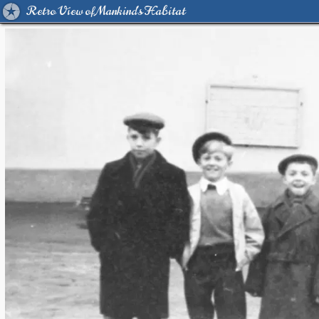
Retro View of Mankind's Habitat