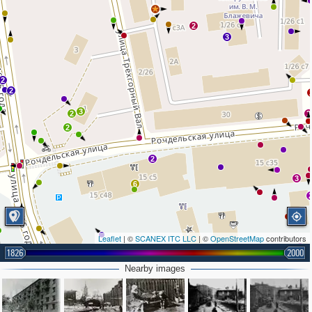
2
3
2
2
3
2
3
2
2
3
6
Leaflet
| ©
SCANEX ITC LLC
| ©
OpenStreetMap
contributors
1826
2000
2
Nearby images
2