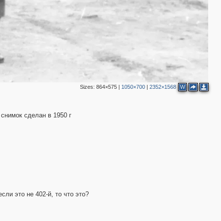
Sizes:
864×575
|
1050×700
|
2352×1568
W
2
2
 снимок сделан в 1950 г
сли это не 402-й, то что это?