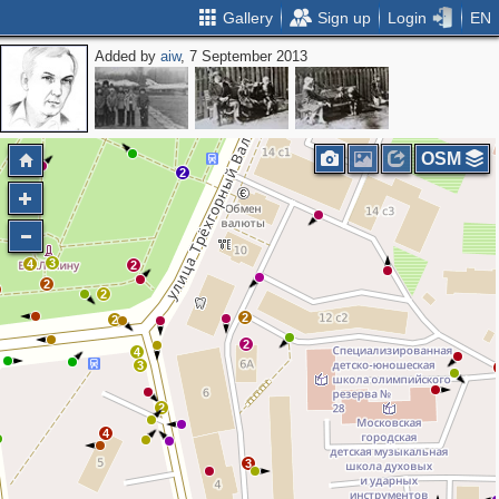
Gallery
Sign up
Login
EN
Added by
aiw
, 7 September 2013
2
OSM
2
3
4
2
2
2
2
2
2
4
3
2
4
3