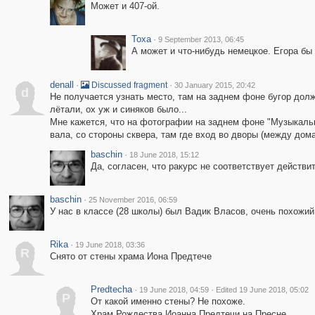
Может и 407-ой.
Toxa
·
9 September 2013, 06:45
А может и что-нибудь немецкое. Егора бы 
denall
·
·
Discussed fragment
30 January 2015, 20:42
d
Не получается узнать место, там на заднем фоне бугор долже
лётали, ох уж и синяков было...
Мне кажется, что на фотографии на заднем фоне "Музыкальн
вала, со стороны сквера, там где вход во дворы (между домам
baschin
·
18 June 2018, 15:12
Да, согласен, что ракурс не соответствует действи
baschin
·
25 November 2016, 06:59
У нас в классе (28 школы) был Вадик Власов, очень похожий 
Rika
·
19 June 2018, 03:36
R
Снято от стены храма Иона Предтече
Predtecha
·
·
19 June 2018, 04:59
Edited 19 June 2018, 05:02
P
От какой именно стены? Не похоже.
Храм Рождества Иоанна Предтечи на Пресне