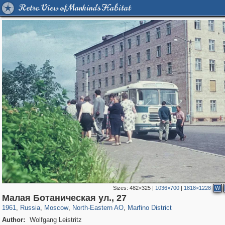
Retro View of Mankind's Habitat
Sizes:
482×325
|
1036×700
|
1818×1228
W
319,882
1,407,325
8,286
24,495
29,248
250
250
9
Малая Ботаническая ул., 27
1961
,
Russia
,
Moscow
,
North-Eastern AO
,
Marfino District
Author:
Wolfgang Leistritz