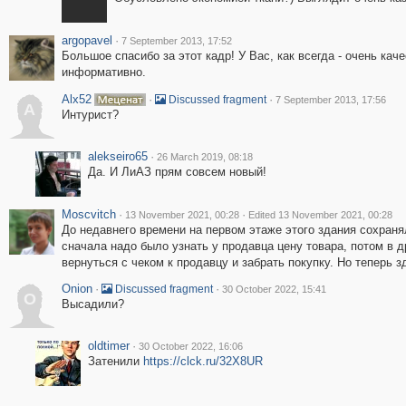
argopavel
·
7 September 2013, 17:52
Большое спасибо за этот кадр! У Вас, как всегда - очень кач
информативно.
Alx52
·
·
Discussed fragment
7 September 2013, 17:56
A
Интурист?
alekseiro65
·
26 March 2019, 08:18
Да. И ЛиАЗ прям совсем новый!
Moscvitch
·
·
13 November 2021, 00:28
Edited 13 November 2021, 00:28
До недавнего времени на первом этаже этого здания сохраня
сначала надо было узнать у продавца цену товара, потом в д
вернуться с чеком к продавцу и забрать покупку. Но теперь 
Onion
·
·
Discussed fragment
30 October 2022, 15:41
O
Высадили?
oldtimer
·
30 October 2022, 16:06
Затенили
https://clck.ru/32X8UR