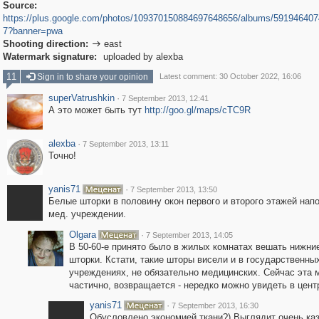
Source:
https://plus.google.com/photos/109370150884697648656/albums/59194640
7?banner=pwa
Shooting direction:
east

Watermark signature:
uploaded by alexba
11
Sign in to share your opinion
Latest comment: 30 October 2022, 16:06
superVatrushkin
·
7 September 2013, 12:41
А это может быть тут
http://goo.gl/maps/cTC9R
alexba
·
7 September 2013, 13:11
Точно!
yanis71
·
7 September 2013, 13:50
Белые шторки в половину окон первого и второго этажей нап
мед. учреждении.
Olgara
·
7 September 2013, 14:05
В 50-60-е принято было в жилых комнатах вешать нижни
шторки. Кстати, такие шторы висели и в государственны
учреждениях, не обязательно медицинских. Сейчас эта 
частично, возвращается - нередко можно увидеть в цент
yanis71
·
7 September 2013, 16:30
Обусловлено экономией ткани?) Выглядит очень каз