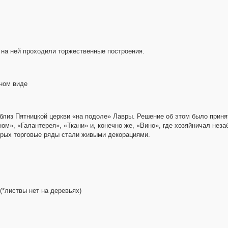
 на ней проходили торжественные построения.
нном виде
 близ Пятницкой церкви «на подоле» Лавры. Решение об этом было приня
ом», «Галантерея», «Ткани» и, конечно же, «Вино», где хозяйничал нез
орых торговые ряды стали живыми декорациями.
(*листвы нет на деревьях)