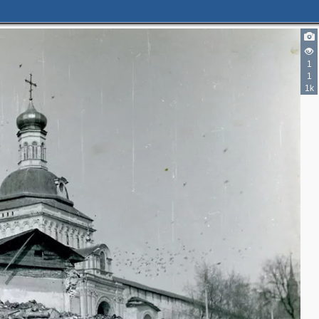
2
1
1
1k
2
2
3
3
2
5
4
13
61
12
8
43
9
9
3