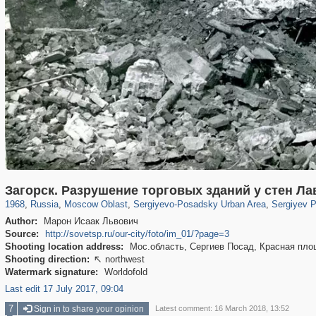
96,438
1,406,840
1,691
29,243
6,358
372
4,874
316
Загорск. Разрушение торговых зданий у стен Л
1968
,
Russia
,
Moscow Oblast
,
Sergiyevo-Posadsky Urban Area
,
Sergiyev 
Author:
Марон Исаак Львович
Source:
http://sovetsp.ru/our-city/foto/im_01/?page=3
Shooting location address:
Мос.область, Сергиев Посад, Красная пло
Shooting direction:
northwest

Watermark signature:
Worldofold
Last edit 17 July 2017, 09:04
7
Sign in to share your opinion
Latest comment: 16 March 2018, 13:52