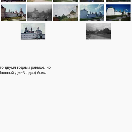
то двумя годами раньше, но
абвенный Джибладзе) была