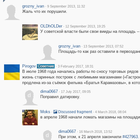
grozny_ivan
·
9 September 2013, 11:32
Жаль что их порушили.
OLDhOLDer
·
12 September 2013, 19:25
У советской власти были свои вииды на площадь --
grozny_ivan
·
13 September 2013, 07:52
Площадь-то как раз оставили в первозда
Pirogov
·
3 February 2017, 18:31
В июле 1968 года начались работы по сносу торговых рядов
жизнь старинных построек с любимыми магазинами («Гастрон
продлена из-за съёмок фильма «Братья Карамазовы», в кот
dima0667
·
17 July 2017, 09:05
d
Поправил датировку.
Moks
·
·
Discussed fragment
4 March 2018, 08:04
в апреле 1968 начали ломать магазины на площади
dima0667
·
16 March 2018, 13:52
d
При этом, к 21 апреля закончили
#427963
.