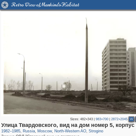
Retro View of Mankind's Habitat
Sizes:
482×343
|
983×700
|
2872×2045
W
319,878
1,407,281
8,286
8,080
29,248
112
1,110
13
Улица Твардовского, вид на дом номер 5, корпус
1982
–
1985
,
Russia
,
Moscow
,
North-Western AO
,
Strogino