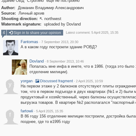
Здание ОВД "Строгино" еще не построено
Author:
Доманин Владимир Александрович
Source:
Личный архив
Shooting direction:
northwest

Watermark signature:
uploaded by Dovland
4
Sign in to share your opinion
Latest comment: 5 April 2025, 15:35
Fantomas
·
7 September 2013, 20:30
А в каком году построили здание РОВД?
Dovland
·
8 September 2013, 10:46
Попалась мне инфа в инете, что в 1986. (тогда это было 
отделение милиции).
yorgan
·
·
Discussed fragment
2 April 2025, 10:59
y
На первом этаже у 2 балконов отсутствуют плиты ограждения
том, что в первом подъезде в двух квартирах (№1 и 2) были 
продуктовый и хозяйственный, через балконы осуществляла
выгрузка товаров. В квартире №2 располагался "паспортный 
fartowii
·
5 April 2025, 15:35
f
В 86 году 156 отделение милиции построили, достройка была
позднее, где то в1995 году