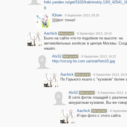
fotki.yandex.ru/get/5102/kalininskiy.13/0_42541_1
g
Юлия
·
9 September 2013, 05:35
)))))вот точно!
Aachick
·
8 September 2013, 19:15
Было на сайте что-то подобное по высоте: на
автомобильных колёсах в центре Москвы. Сход
нашёл.
Alx52
·
8 September 2013, 19:22
A
http://vicsrg.ho.com.ua/stat/foto15.jpg
Aachick
·
8 September 2013, 19:2
По Горького ехало с "кузовом" более 
Alx52
·
8 September 2013, 1
A
В сети фоток лошадей с различны
аккуратным кузовом, Вы же гово
Aachick
·
8 September
И про фото с этого сайта.