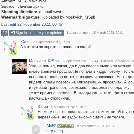
Author:
М. В. Максимов
Source:
Личный архив
Shooting direction:
southwest

Watermark signature:
uploaded by Moskvich_KrSpb
Last edit 22 November 2022, 00:45
12
Sign in to share your opinion
Latest comment: 15 March 2022, 19:01
Юлия
·
8 September 2013, 14:59
А что там за карета не попала в кадр?
Moskvich_KrSpb
·
·
8 September 2013, 17:44
Edited 8 September 20
Уже не помню, какая, да и два колеса было или четыре.
много времени прошло. Не попала в кадр, потому что с
впопыхах - шли по ветке, вынырнули внезапно. Но тогда 
видели следы повозок на близлежащих просёлках. А лош
и гужевой транспорт, возможно, с выселок неподалёку - 
те же времена паслись. Выкладывал, кстати, фото огор
пастбища - отклонили.
Юлия
·
8 September 2013, 18:02
Не могу просто представить что там может быть, ог
деревянные, но ездок высоко сидит - не телега...
Alx52
·
8 September 2013, 18:13
A
http://img-