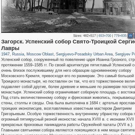
Sizes:
482×517
|
653×700
|
779×835
W
Загорск. Успенский собор Свято-Троицкой Серг
96,281
1,406,144
1,691
29,243
6,358
372
4,874
316
Лавры
1947
,
Russia
,
Moscow Oblast
,
Sergiyevo-Posadsky Urban Area
,
Sergiyev P
Успенский собор, сооруженный по повелению царя Иоанна Грозного, стр
протяжении 1559–1585 гг. По своей архитектуре пятиглавый Успенский с
очень близок послужившему для него образцом одноименному собору
Московского Кремля, превосходя его по размерам. Это самый большой
Троицкого монастыря, но поставлен он так, что его торжественное вели
подавляет собой другие, более древние и меньшие по размерам постро
монастыря. Успенский собор ограничивает соборную площадь с востока
Под стать величественному собору и фресковая живопись, покрывающа
стены, столпы и своды. Она была выполнена в 1684 г. артелью ярослав
троицких иконописцев, возглавляемых известным мастером Дмитрием
Григорьевым. Особую торжественность внутреннему убранству собора 
огромный пятиярусный резной иконостас начала XVIII в. с иконами XVII 
прекрасных бронзовых паникадила работы Оружейной палаты (XVII в.).
Главными святынями собора являются покоящиеся в нем мощи святите