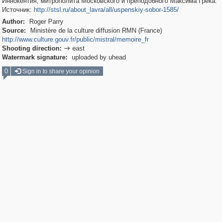
Иннокентия, митрополита Московского и преподобного Максима Грека.
Источник:
http://stsl.ru/about_lavra/all/uspenskiy-sobor-1585/
Author:
Roger Parry
Source:
Ministère de la culture diffusion RMN (France)
http://www.culture.gouv.fr/public/mistral/memoire_fr
Shooting direction:
east

Watermark signature:
uploaded by uhead
0
Sign in to share your opinion