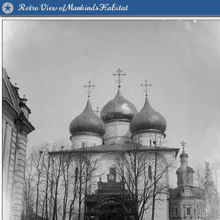
Retro View of Mankind's Habitat