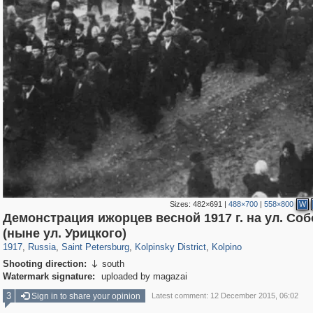
Sizes:
482×691
|
488×700
|
558×800
W
Демонстрация ижорцев весной 1917 г. на ул. Со
197,175
1,406,871
5,714
29,248
831
1
615
1
(ныне ул. Урицкого)
1917
,
Russia
,
Saint Petersburg
,
Kolpinsky District
,
Kolpino
Shooting direction:
south

Watermark signature:
uploaded by magazai
3
Sign in to share your opinion
Latest comment: 12 December 2015, 06:02