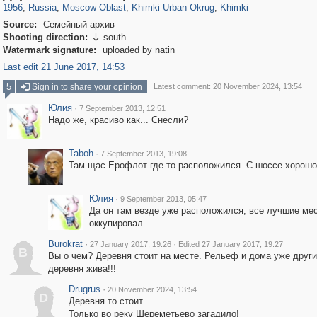
1956
,
Russia
,
Moscow Oblast
,
Khimki Urban Okrug
,
Khimki
Source:
Семейный архив
Shooting direction:
south

Watermark signature:
uploaded by natin
Last edit 21 June 2017, 14:53
5
Sign in to share your opinion
Latest comment: 20 November 2024, 13:54
Юлия
·
7 September 2013, 12:51
Надо же, красиво как... Снесли?
Taboh
·
7 September 2013, 19:08
Там щас Ерофлот где-то расположился. С шоссе хорошо
Юлия
·
9 September 2013, 05:47
Да он там везде уже расположился, все лучшие ме
оккупировал.
Burokrat
·
·
27 January 2017, 19:26
Edited 27 January 2017, 19:27
B
Вы о чем? Деревня стоит на месте. Рельеф и дома уже други
деревня жива!!!
Drugrus
·
20 November 2024, 13:54
D
Деревня то стоит.
Только во реку Шереметьево загадило!