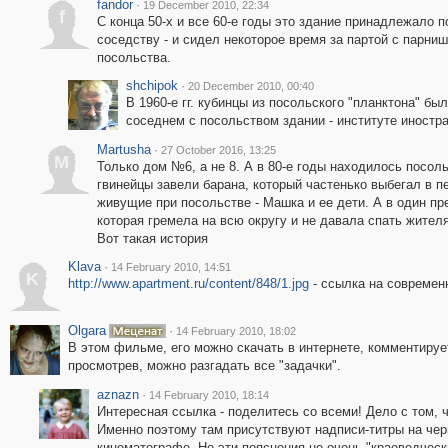
fandor
·
19 December 2010, 22:34
f
С конца 50-х и все 60-е годы это здание принадлежало 
соседству - и сидел некоторое время за партой с парни
посольства.
shchipok
·
20 December 2010, 00:40
В 1960-е гг. кубинцы из посольского "планктона" б
соседнем с посольством здании - институте иностр
Martusha
·
27 October 2016, 13:25
M
Только дом №6, а не 8. А в 80-е годы находилось посоль
гвинейцы завели барана, который частенько выбегал в пе
живущие при посольстве - Машка и ее дети. А в один пр
которая гремела на всю округу и не давала спать жителя
Вот такая история
Klava
·
14 February 2010, 14:51
K
http://www.apartment.ru/content/848/1.jpg
- ссылка на современ
Olgara
·
14 February 2010, 18:02
В этом фильме, его можно скачать в интернете, комментиру
просмотрев, можно разгадать все "задачки".
aznazn
·
14 February 2010, 18:14
Интересная ссылка - поделитесь со всеми! Дело с том, ч
Именно поэтому там присутствуют надписи-титры на чер
кинематографе. Но эти пояснения не очень "краеведчески