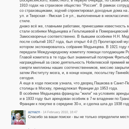
Воскресенского, известного, в первую очередь, по своей рабо
1910 годах на страховое общество "Россия". В рамках сотру
со страховщиками, зодчий спроектировал доходные дома на
ул. и Тверская - Ямская 1-я ул., выполненные в неоклассиче
стиле.
днако всё же, главными работами, принесшими известность м
стали особняки Медынцева и Гельтишевой в Померанцевский 
Замоскворечье соответственно. В бывшем особняке Н.Н. Ме
после событий 1917 года, был открыт 4-й (!) Пролетарский му
котором экспонировалось собрание Медынцева. В 1921 году 
передали Международному комитету помощи голодающим Ро
Главой комитета в те годы был знаменитый полярник Фритьо
награждённый за свою деятельность Нобелевской премией ми
смерти миллионы наших соотечественников, миссию закрыли
затем Институту мозга, и, в конце концов, посольству Гвине
сегодня.
А еще в ходе поисков узнала, что дворец Пашкова в Санкт-П
столицы в Москву, принадлежал Франции до 1953 года.
В особняке Медынцева французы "жили" на условиях аренды,
и в 1933 году был арендован особняк в 7-м владении по Гра
Франции к покупке в середине 30-х, и сделка шла до 1938 год
aznazn
·
14 February 2010, 18:47
Спасибо за ваши поиски - вы не только определили мест