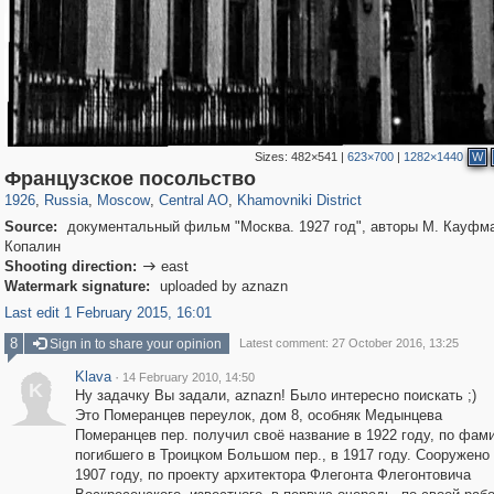
Sizes:
482×541
|
623×700
|
1282×1440
W
319,780
1,406,277
159,978
8,286
29,243
5,916
19,394
722
Французское посольство
1926
,
Russia
,
Moscow
,
Central AO
,
Khamovniki District
Source:
документальный фильм "Москва. 1927 год", авторы М. Кауфма
Копалин
Shooting direction:
east

Watermark signature:
uploaded by aznazn
Last edit 1 February 2015, 16:01
8
Sign in to share your opinion
Latest comment: 27 October 2016, 13:25
Klava
·
14 February 2010, 14:50
K
Ну задачку Вы задали, aznazn! Было интересно поискать ;)
Это Померанцев переулок, дом 8, особняк Медынцева
Померанцев пер. получил своё название в 1922 году, по фам
погибшего в Троицком Большом пер., в 1917 году. Сооружено
1907 году, по проекту архитектора Флегонта Флегонтовича