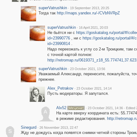
superVatrushkin
·
19 September 2013, 20:25
Тогда так
http://maps.yandex.ru/-/CVbNVRpZ
superVatrushkin
·
16 April 2021, 20:03
Не бьётся ни с
https://goskatalog.ru/portal/#/coll
id=23990776
, ни с
https://goskatalog.ru/portal/#/c
id=23990814
.
Надо переезжать к углу со 2-м Троицким, там 
с точной картой полное:
http://retromap.ru/0619371_z18_55.774741,37.62
superVatrushkin
·
23 October 2021, 13:56
Уважаемый Александр, перенесите, пожалуйста, то
прежнее.
Alex_Petrakov
·
23 October 2021, 14:14
Пусть модераторы. Я запутался.
Alx52
·
·
23 October 2021, 14:36
Edited 
A
На карте вверху координата есть: 55.77474
в режиме редактирования.
http://retromap
Sinegurd
·
26 November 2013, 22:47
S
Жду не дождусь когда появятся снимки четной стороны Троиц