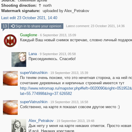
Source:
семейный архив
Shooting direction:
north

Watermark signature:
uploaded by Alex_Petrakov
Last edit 23 October 2021, 14:40
13
Sign in to share your opinion
Latest comment: 23 October 2021, 14:36
Guaglione
·
6 September 2013, 15:09
Каждый Ваш новый снимок встречаю, словно личный подарок
Lana
·
9 September 2013, 05:58
Присоединяюсь. Спасибо!
superVatrushkin
·
19 September 2013, 15:39
По теням очень похоже, что это нечетная сторона, а на ней п
сочетание деревянных и кирпичных строений имеется тут
http://www.retromap.ru/mapster.php#left=0020090&right=05195
lat=55.774998&lng=37.626582
superVatrushkin
·
19 September 2013, 16:58
Собственно, на карте я показал совсем другое место :)
Alex_Petrakov
·
19 September 2013, 19:48
Дык нету у меня на карте никаких отметок. Просто новая 
И всё. Никаких крестиков.