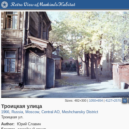
Retro View of Mankind's Habitat
Sizes:
482×300
|
1050×654
|
4127×2570
W
319,780
1,406,485
159,978
8,286
29,243
5,916
10,185
264
Троицкая улица
1966
,
Russia
,
Moscow
,
Central AO
,
Meshchansky District
Троицкая ул.
Author:
Юрий Славин