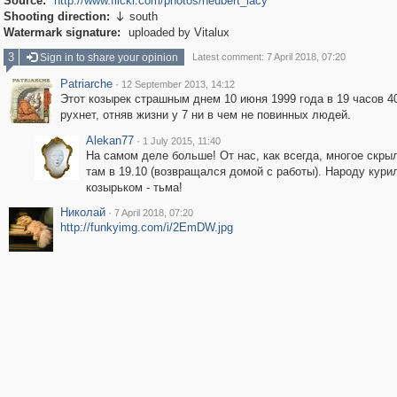
Source:
http://www.flickr.com/photos/neubert_lacy
Shooting direction:
south

Watermark signature:
uploaded by Vitalux
3
Sign in to share your opinion
Latest comment: 7 April 2018, 07:20
Patriarche
·
12 September 2013, 14:12
Этот козырек страшным днем 10 июня 1999 года в 19 часов 4
рухнет, отняв жизни у 7 ни в чем не повинных людей.
Alekan77
·
1 July 2015, 11:40
На самом деле больше! От нас, как всегда, многое скры
там в 19.10 (возвращался домой с работы). Народу кури
козырьком - тьма!
Николай
·
7 April 2018, 07:20
http://funkyimg.com/i/2EmDW.jpg