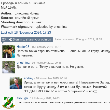
Проводы в армию К. Оськина.
Май 1978г.
Author:
Енюшина Ирина
Source:
семейный архив
Shooting direction:
west

Watermark signature:
uploaded by enushina
Last edit 18 November 2024, 17:23
23
Sign in to share your opinion
Latest comment: 22 August 2019, 11:05
Helder23
·
15 February 2010, 15:18
Чего-то точка странно отмечена.. Шашлычная на кругу, между
Лучевыми.
enushina
·
16 February 2010, 09:46
Да, так и есть. Точку ставила не я. Не умею.
andrey
·
18 November 2015, 08:40
Ириш, а точку так и не переставила! Направление Запад,
точка на Кругу между 3-им и 4-ым Лучевыми. Нажимай
"РЕДАКТИРОВАТЬ" и потом "сохранить" и всё)))
alex_go
·
12 February 2011, 14:03
шашлычка по ночам светилась разноцветными лампами, это ч