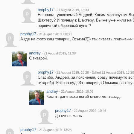
prophy17
·
21 August 2019, 13:33
p
Не понял, уважаемый Андрей. Каким маршрутом Вы 
Шахтеру? И почему к Шахтеру, Вы же уже жили на 3
первичный сборочный пункт?
prophy17
·
21 August 2019, 08:30
p
А где на фото сам товарищ Оськин?))) так сказать призывник.
andrey
·
21 August 2019, 11:38
С гитарой.
prophy17
·
·
21 August 2019, 13:20
Edited 21 August 2019, 13:20
p
Спасибо, Андрей, за пояснения, сразу почему-то всп
гитарой)). Какова судьба товарища Оськина на тек
andrey
·
22 August 2019, 10:09
Костя трагически погиб много лет назад.
prophy17
·
22 August 2019, 10:46
p
Да очень жаль
prophy17
·
21 August 2019, 13:28
p