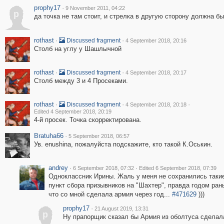
prophy17
·
9 November 2011, 04:22
p
да точка не там стоит, и стрелка в другую сторону должна бы
rothast
·
·
Discussed fragment
4 September 2018, 20:16
Столб на углу у Шашлычной
rothast
·
·
Discussed fragment
4 September 2018, 20:17
Столб между 3 и 4 Просеками.
rothast
·
·
·
Discussed fragment
4 September 2018, 20:18
Edited 4 September 2018, 20:19
4-й просек. Точка скорректирована.
Bratuha66
·
5 September 2018, 06:57
Ув. enushina, пожалуйста подскажите, кто такой К.Оськин.
andrey
·
·
6 September 2018, 07:32
Edited 6 September 2018, 07:39
Одноклассник Ирины. Жаль у меня не сохранились такие 
пункт сбора призывников на "Шахтер", правда годом раньш
что со мной сделала армия через год...
#471629
)))
prophy17
·
21 August 2019, 13:31
p
Ну прапорщик сказал бы Армия из оболтуса сделала