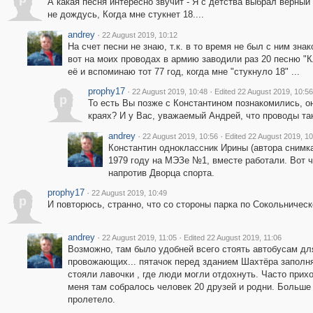
А какая песня интересно звучит - Я с детства выбрал верный
не дождусь, Когда мне стукнет 18....
andrey
·
22 August 2019, 10:12
На счет песни не знаю, т.к. в то время не был с ним зна
вот на моих проводах в армию заводили раз 20 песню "К
её и вспоминаю тот 77 год, когда мне "стукнуло 18" ...
prophy17
·
·
22 August 2019, 10:48
Edited 22 August 2019, 10:56
p
То есть Вы позже с Константином познакомились, он
краях? И у Вас, уважаемый Андрей, что проводы т
andrey
·
·
22 August 2019, 10:56
Edited 22 August 2019, 10
Константин одноклассник Ирины (автора снимка
1979 году на МЭЗе №1, вместе работали. Вот ч
напротив Дворца спорта.
prophy17
·
22 August 2019, 10:49
p
И повторюсь, странно, что со стороны парка по Сокольничес
andrey
·
·
22 August 2019, 11:05
Edited 22 August 2019, 11:06
Возможно, там было удобней всего стоять автобусам дл
провожающих... пятачок перед зданием Шахтёра заполня
стояли лавочки , где люди могли отдохнуть. Часто прих
меня там собралось человек 20 друзей и родни. Больше 
пролетело.