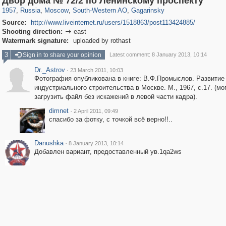
Двор дома № 72/2 по Ленинскому проспекту
1957
,
Russia
,
Moscow
,
South-Western AO
,
Gagarinsky
Source:
http://www.liveinternet.ru/users/1518863/post113424885/
Shooting direction:
east

Watermark signature:
uploaded by rothast
3
Sign in to share your opinion
Latest comment: 8 January 2013, 10:14
Dr._Astrov
·
23 March 2011, 10:03
Фотография опубликована в книге: В.Ф.Промыслов. Развитие
индустриального строительства в Москве. М., 1967, с.17. (мо
загрузить файл без искажений в левой части кадра).
dimnet
·
2 April 2011, 09:49
спасибо за фотку, с точкой всё верно!!..
Danushka
·
8 January 2013, 10:14
Добавлен вариант, предоставленный ув.1qa2ws