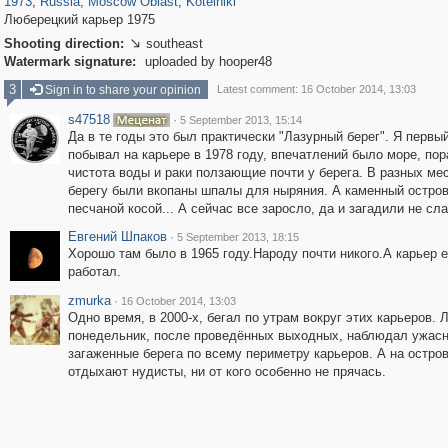
1973
,
Russia
,
Moscow Oblast
,
Kotelniki
Люберецкий карьер 1975
Shooting direction:
southeast

Watermark signature:
uploaded by hooper48
3
Sign in to share your opinion
Latest comment: 16 October 2014, 13:03
s47518
·
5 September 2013, 15:14
Да в те годы это был практически "Лазурный берег". Я первы
побывал на карьере в 1978 году, впечатлений было море, по
чистота воды и раки ползающие почти у берега. В разных ме
берегу были вкопаны шпалы для ныряния. А каменный остров
песчаной косой... А сейчас все заросло, да и загадили не сла
Евгений Шпаков
·
5 September 2013, 18:15
Хорошо там было в 1965 году.Народу почти никого.А карьер 
работал.
zmurka
·
16 October 2014, 13:03
Одно время, в 2000-х, бегал по утрам вокруг этих карьеров. 
понедельник, после проведённых выходных, наблюдал ужас
загаженные берега по всему периметру карьеров. А на остро
отдыхают нудисты, ни от кого особенно не прячась.