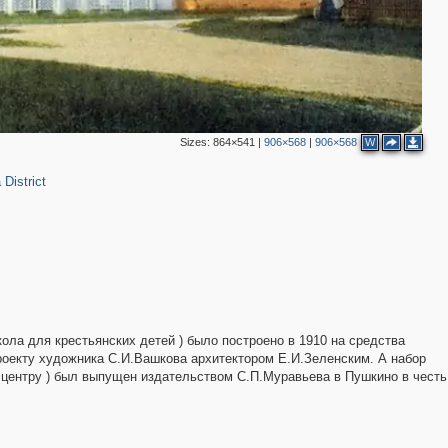
3
Sizes:
864×541
|
906×568
|
906×568
W
7
District
ола для крестьянских детей ) было построено в 1910 на средства
роекту художника С.И.Вашкова архитектором Е.И.Зеленским. А набор
о центру ) был выпущен издательством С.П.Муравьева в Пушкино в честь