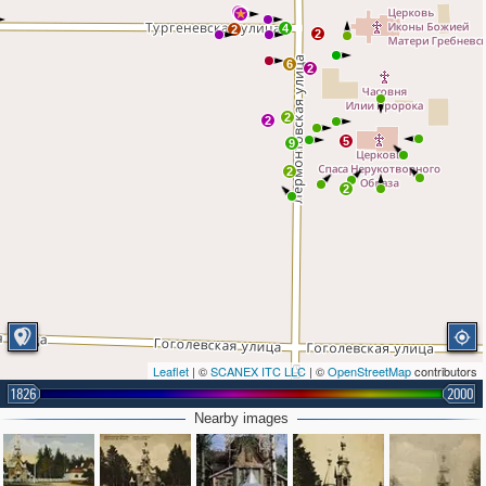
2
4
2
2
6
2
2
2
5
9
2
2
Leaflet
| ©
SCANEX ITC LLC
| ©
OpenStreetMap
contributors
1826
2000
Nearby images