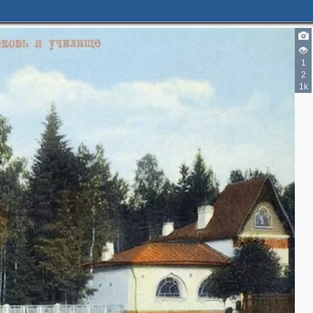
1
2
1k