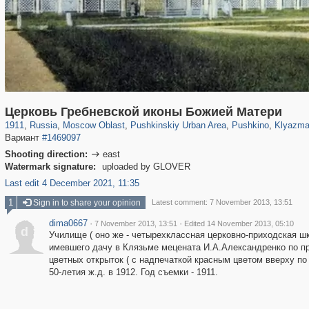
96,438
1,406,871
1,691
29,248
2,545
58
1,151
24
234
Церковь Гребневской иконы Божией Матери
1911
,
Russia
,
Moscow Oblast
,
Pushkinskiy Urban Area
,
Pushkino
,
Klyazma 
Вариант
#1469097
Shooting direction:
east

Watermark signature:
uploaded by GLOVER
Last edit 4 December 2021, 11:35
1
Sign in to share your opinion
Latest comment: 7 November 2013, 13:51
dima0667
·
·
7 November 2013, 13:51
Edited 14 November 2013, 05:10
d
Училище ( оно же - четырехклассная церковно-приходская шк
имевшего дачу в Клязьме мецената И.А.Александренко по п
цветных открыток ( с надпечаткой красным цветом вверху п
50-летия ж.д. в 1912. Год съемки - 1911.