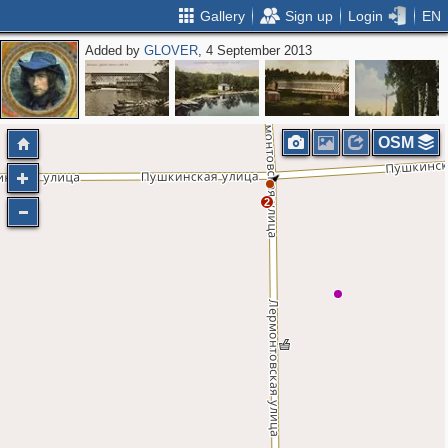
Gallery
Sign up
Login
EN
Added by
GLOVER
, 4 September 2013
OSM
2