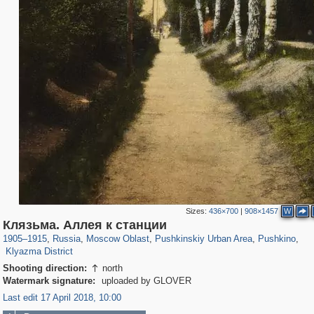
Sizes:
436×700
|
908×1457
W
96,221
1,406,018
1,691
29,243
2,544
58
1,150
24
Клязьма. Аллея к станции
234
7
1905
–
1915
,
Russia
,
Moscow Oblast
,
Pushkinskiy Urban Area
,
Pushkino
,
Klyazma District
Shooting direction:
north

Watermark signature:
uploaded by GLOVER
Last edit 17 April 2018, 10:00