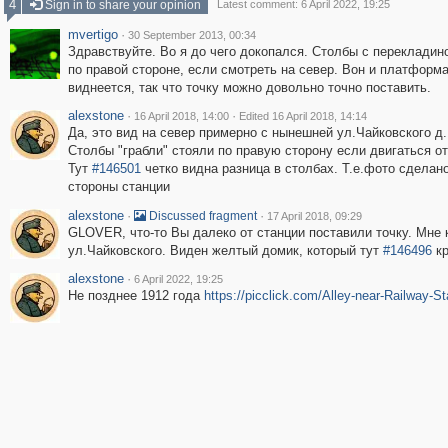
4
Sign in to share your opinion
Latest comment: 6 April 2022, 19:25
mvertigo
·
30 September 2013, 00:34
Здравствуйте. Во я до чего докопался. Столбы с перекладин
по правой стороне, если смотреть на север. Вон и платформ
виднеется, так что точку можно довольно точно поставить.
alexstone
·
·
16 April 2018, 14:00
Edited 16 April 2018, 14:14
Да, это вид на север примерно с нынешней ул.Чайковского д.1
Столбы "грабли" стояли по правую сторону если двигаться о
Тут
#146501
четко видна разница в столбах. Т.е.фото сделано
стороны станции
alexstone
·
·
Discussed fragment
17 April 2018, 09:29
GLOVER, что-то Вы далеко от станции поставили точку. Мне 
ул.Чайковского. Виден желтый домик, который тут
#146496
кр
alexstone
·
6 April 2022, 19:25
Не позднее 1912 года
https://picclick.com/Alley-near-Railway-