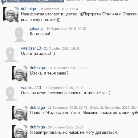
dubrolga
·
18 November 2012, 17:54
Наш фонтан утопает в цветах. )))Портреты Сталина и Орджон
иначе ждут гостей!)))
jelezniy
·
10 September 2019, 09:43
j
Каганович!
vasilisa413
·
21 October 2016, 16:01
v
Оля и ты здесь! :)
dubrolga
·
10 September 2019, 17:19
Маска, я тебя знаю?
vasilisa413
·
11 September 2019, 20:23
v
Оля, ты меня прекрасно знаешь, я твоя тёзка :)
dubrolga
·
·
11 September 2019, 20:45
Edited 11 September 2019, 20:4
Поняла. Я здесь уже 7 лет. Можешь посмотреть мои пуб
dubrolga
·
29 January 2022, 15:11
Я заинтригована, но никак не могу догадаться.