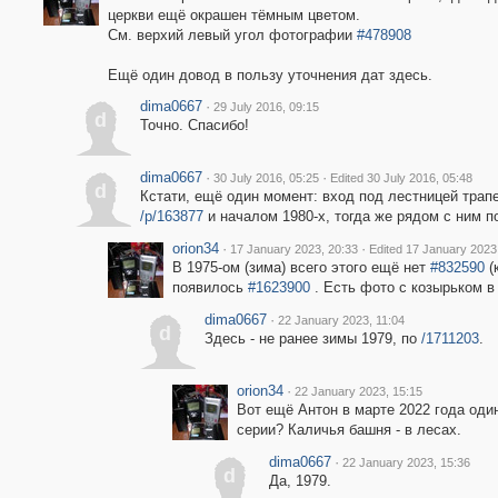
церкви ещё окрашен тёмным цветом.
См. верхий левый угол фотографии
#478908
Ещё один довод в пользу уточнения дат здесь.
dima0667
·
29 July 2016, 09:15
d
Точно. Спасибо!
dima0667
·
·
30 July 2016, 05:25
Edited 30 July 2016, 05:48
d
Кстати, ещё один момент: вход под лестницей тра
/p/163877
и началом 1980-х, тогда же рядом с ним 
orion34
·
·
17 January 2023, 20:33
Edited 17 January 2023
В 1975-ом (зима) всего этого ещё нет
#832590
(
появилось
#1623900
. Есть фото с козырьком в
dima0667
·
22 January 2023, 11:04
d
Здесь - не ранее зимы 1979, по
/1711203
.
orion34
·
22 January 2023, 15:15
Вот ещё Антон в марте 2022 года оди
серии? Каличья башня - в лесах.
dima0667
·
22 January 2023, 15:36
d
Да, 1979.