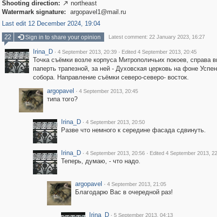
Shooting direction:
northeast

Watermark signature:
argopavel1@mail.ru
Last edit 12 December 2024, 19:04
22
Sign in to share your opinion
Latest comment: 22 January 2023, 16:27
Irina_D
·
·
4 September 2013, 20:39
Edited 4 September 2013, 20:45
Точка съёмки возле корпуса Митрополичьих покоев, справа в
паперть трапезной, за ней - Духовская церковь на фоне Успен
собора. Направление съёмки северо-северо- восток.
argopavel
·
4 September 2013, 20:45
типа того?
Irina_D
·
4 September 2013, 20:50
Разве что немного к середине фасада сдвинуть.
Irina_D
·
·
4 September 2013, 20:56
Edited 4 September 2013, 2
Теперь, думаю, - что надо.
argopavel
·
4 September 2013, 21:05
Благодарю Вас в очередной раз!
Irina_D
·
5 September 2013, 04:13