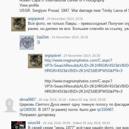
Robert Capa © International Center of Photography
View profile
USSR. Sergiyev Posad. 1947. War damage near Trinity Lavra of S
argopavel
·
24 November 2014, 20:01
Всё фото, не только Лавры, - превосходные! Получил о
ранее, но далеко не все. Большое спасибо за ссылку, у
1qa2ws
·
24 November 2014, 20:26
:))
argopavel
·
24 November 2014, 20:39
http://www.magnumphotos.com/C.aspx?
VP3=SearchResult&ALID=2K1HRG8V4SI3&VBID
HRG8V4SI3&VBID=2K1HZS6B3PWS0&PN=3
http://www.magnumphotos.com/C.aspx?
VP3=SearchResult&ALID=2K1HRG8V4SI3&VBID
HRG8V4SI3&VBID=2K1HZS6B3PWS0&PN=3
dima0667
·
·
28 July 2016, 10:18
Edited 29 July 2016, 05:59
d
Церковь Святого Духа имеет одну темную полосу по фасадам,
/p/180030
. В 1977 (и ранее) полос было две
/p/150487
.
Поправил датировку.
orion34
·
·
29 July 2016, 09:09
Edited 29 July 2016, 09:24
В своей серии "июнь 1977" всё-таки нашёл фото, где ви