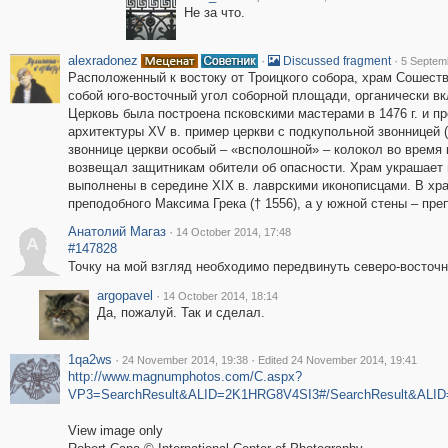
Не за что.
alexradonez
·
·
Discussed fragment
5 Septem
Расположенный к востоку от Троицкого собора, храм Сошеств
собой юго-восточный угол соборной площади, органически в
Церковь была построена псковскими мастерами в 1476 г. и п
архитектуры XV в. пример церкви с подкупольной звонницей 
звоннице церкви особый – «всполошной» – колокол во время 
возвещал защитникам обители об опасности. Храм украшает и
выполнены в середине XIX в. лаврскими иконописцами. В хра
преподобного Максима Грека († 1556), а у южной стены – пре
Анатолий Магаз
·
14 October 2014, 17:48
А
#147828
Точку на мой взгляд необходимо передвинуть северо-восточн
argopavel
·
14 October 2014, 18:14
Да, пожалуй. Так и сделал.
1qa2ws
·
·
24 November 2014, 19:38
Edited 24 November 2014, 19:41
http://www.magnumphotos.com/C.aspx?
VP3=SearchResult&ALID=2K1HRG8V4SI3#/SearchResult&A
View image only