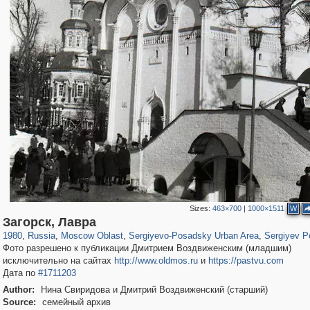
Sizes:
463×700
|
1000×1511
W
96,662
1,407,905
1,691
29,263
6,362
372
4,875
316
Загорск, Лавра
1980
,
Russia
,
Moscow Oblast
,
Sergiyevo-Posadsky Urban Area
,
Sergiyev P
Фото разрешено к публикации Дмитрием Воздвиженским (младшим)
исключительно на сайтах
http://www.oldmos.ru
и
https://pastvu.com
Дата по
#1711203
Author:
Нина Свиридова и Дмитрий Воздвиженский (старший)
Source:
семейный архив