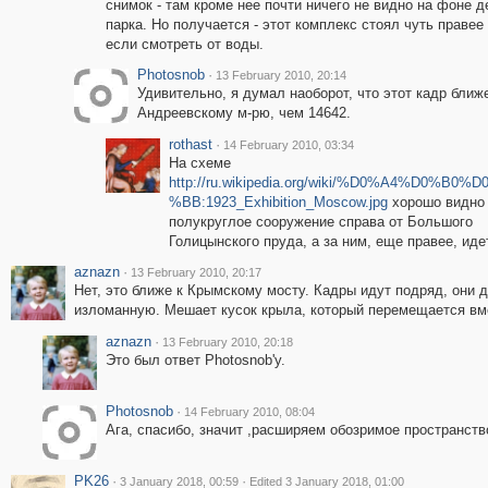
снимок - там кроме нее почти ничего не видно на фоне 
парка. Но получается - этот комплекс стоял чуть правее
если смотреть от воды.
Photosnob
·
13 February 2010, 20:14
Удивительно, я думал наоборот, что этот кадр ближ
Андреевскому м-рю, чем 14642.
rothast
·
14 February 2010, 03:34
На схеме
http://ru.wikipedia.org/wiki/%D0%A4%D0%B0
%BB:1923_Exhibition_Moscow.jpg
хорошо видно 
полукруглое сооружение справа от Большого
Голицынского пруда, а за ним, еще правее, ид
aznazn
·
13 February 2010, 20:17
Нет, это ближе к Крымскому мосту. Кадры идут подряд, они д
изломанную. Мешает кусок крыла, который перемещается вме
aznazn
·
13 February 2010, 20:18
Это был ответ Photosnob'у.
Photosnob
·
14 February 2010, 08:04
Ага, спасибо, значит ,расширяем обозримое пространство
PK26
·
·
3 January 2018, 00:59
Edited 3 January 2018, 01:00