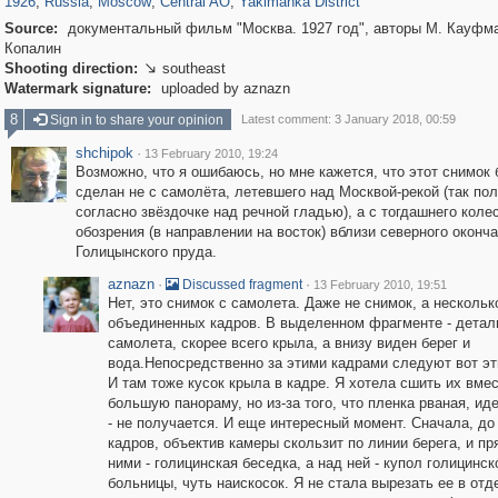
1926
,
Russia
,
Moscow
,
Central AO
,
Yakimanka District
Source:
документальный фильм "Москва. 1927 год", авторы М. Кауфма
Копалин
Shooting direction:
southeast

Watermark signature:
uploaded by aznazn
8
Sign in to share your opinion
Latest comment: 3 January 2018, 00:59
shchipok
·
13 February 2010, 19:24
Возможно, что я ошибаюсь, но мне кажется, что этот снимок
сделан не с самолёта, летевшего над Москвой-рекой (так по
согласно звёздочке над речной гладью), а с тогдашнего коле
обозрения (в направлении на восток) вблизи северного оконча
Голицынского пруда.
aznazn
·
·
Discussed fragment
13 February 2010, 19:51
Нет, это снимок с самолета. Даже не снимок, а нескольк
объединенных кадров. В выделенном фрагменте - детал
самолета, скорее всего крыла, а внизу виден берег и
вода.Непосредственно за этими кадрами следуют вот э
И там тоже кусок крыла в кадре. Я хотела сшить их вмес
большую панораму, но из-за того, что пленка рваная, ид
- не получается. И еще интересный момент. Сначала, до
кадров, объектив камеры скользит по линии берега, и п
ними - голицинская беседка, а над ней - купол голицинск
больницы, чуть наискосок. Я не стала вырезать ее в от