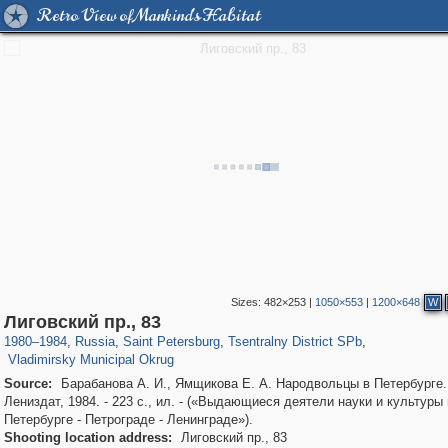
Retro View of Mankind's Habitat
Sizes:
482×253
|
1050×553
|
1200×648
W
197,112
1,406,258
5,709
29,243
50,221
1,833
Лиговский пр., 83
3,586
65
1980
–
1984
,
Russia
,
Saint Petersburg
,
Tsentralny District SPb
,
Vladimirsky Municipal Okrug
Source:
Барабанова А. И., Ямщикова Е. А. Народвольцы в Петербурге. 
Лениздат, 1984. - 223 с., ил. - («Выдающиеся деятели науки и культуры 
Петербурге - Петрограде - Ленинграде»).
Shooting location address:
Лиговский пр., 83