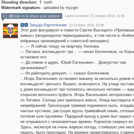
Shooting direction:
north

Watermark signature:
uploaded by myzgin
1
Sign in to share your opinion
Latest comment: 21 October 2018, 10:49
🅾🅰 Зануда Картотечная
·
21 October 2018, 10:49
Этот дом фигурирует в повести Сергея Высоцкого «Пропавши
живых» (неоднократно переиздавалась, в том числе в «Библи
избранных произведений о советской милиции»):
«...— Я сейчас поеду на квартиру Хилкова.
— Лиговка, восемьдесят три… — начал Белянчиков, но Корн
остановил его:
— Да помню я адрес, Юрий Евгеньевич… Дежурство там
организовано?
— Из райотдела дежурят, — сказал Белянчиков.
…Игорь Васильевич остановил машину за несколько домов о
восемьдесят третьего. Вышел, осмотрелся. На улице пустов
у дома восемьдесят три толпилось несколько человек — жд
открытия молочного буфета. Игорь Васильевич неторопливо
по Лиговке. Солнце уже припекало вовсю. Улица выглядела 
неприбранной. Грохочущие трамваи поднимали пыль, оседав
чахлых кустиках, растущих вдоль трамвайной линии, сплош
потоком шли грузовики. Парадный выход в доме был закрыт и
не открывался с незапамятных времен. Корнилов свернул во 
Здесь, несмотря на очень жаркую погоду, стоявшую уже нес
недель, было прохладно. На веревке проветривалось старен