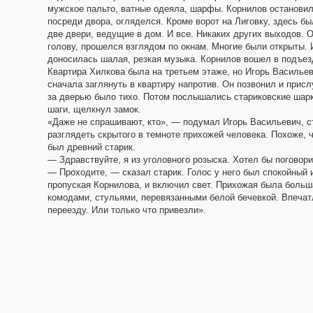
мужское пальто, ватные одеяла, шарфы. Корнилов останови
посреди двора, огляделся. Кроме ворот на Лиговку, здесь б
две двери, ведущие в дом. И все. Никаких других выходов. 
голову, прошелся взглядом по окнам. Многие были открыты. 
доносилась шалая, резкая музыка. Корнилов вошел в подъез
Квартира Хилкова была на третьем этаже, но Игорь Василье
сначала заглянуть в квартиру напротив. Он позвонил и прис
за дверью было тихо. Потом послышались стариковские ша
шаги, щелкнул замок.
«Даже не спрашивают, кто», — подумал Игорь Васильевич, с
разглядеть скрытого в темноте прихожей человека. Похоже, ч
был древний старик.
— Здравствуйте, я из уголовного розыска. Хотел бы погово
— Проходите, — сказал старик. Голос у него был спокойный и
пропуская Корнилова, и включил свет. Прихожая была больш
комодами, стульями, перевязанными белой бечевкой. Впечат
переезду. Или только что привезли».