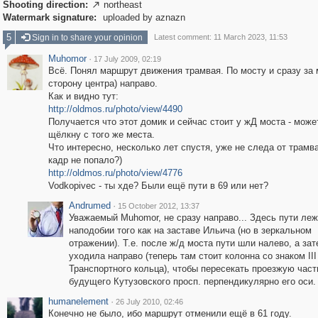
Shooting direction:
northeast

Watermark signature:
uploaded by aznazn
5
Sign in to share your opinion
Latest comment: 11 March 2023, 11:53
Muhomor
·
17 July 2009, 02:19
Всё. Понял маршрут движения трамвая. По мосту и сразу за 
сторону центра) направо.
Как и видно тут:
http://oldmos.ru/photo/view/4490
Получается что этот домик и сейчас стоит у жД моста - може
щёлкну с того же места.
Что интересно, несколько лет спустя, уже не следа от трамва
кадр не попало?)
http://oldmos.ru/photo/view/4776
Vodkopivec - ты хде? Были ещё пути в 69 или нет?
Andrumed
·
15 October 2012, 13:37
Уважаемый Muhomor, не сразу направо... Здесь пути ле
наподобии того как на заставе Ильича (но в зеркальном
отражении). Т.е. после ж/д моста пути шли налево, а за
уходила направо (теперь там стоит колонна со знаком III
Транспортного кольца), чтобы пересекать проезжую част
будущего Кутузовского просп. перпендикулярно его оси.
humanelement
·
26 July 2010, 02:46
Конечно не было, ибо маршрут отменили ещё в 61 году.