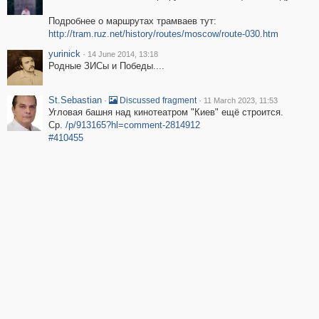
Подробнее о маршрутах трамваев тут:
http://tram.ruz.net/history/routes/moscow/route-030.htm
yurinick
·
14 June 2014, 13:18
Родные ЗИСы и Победы....
St.Sebastian
·
·
Discussed fragment
11 March 2023, 11:53
Угловая башня над кинотеатром "Киев" ещё строится.
Ср.
/p/913165?hl=comment-2814912
#410455