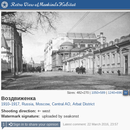
Retro View of Mankind's Habitat
Sizes:
482×270
|
1050×589
|
1240×696
W
319,920
1,407,641
160,043
8,296
29,263
5,920
13,485
356
Воздвиженка
1910
–
1917
,
Russia
,
Moscow
,
Central AO
,
Arbat District
Shooting direction:
west

Watermark signature:
uploaded by seakonst
1
Sign in to share your opinion
Latest comment: 22 March 2016, 23:57