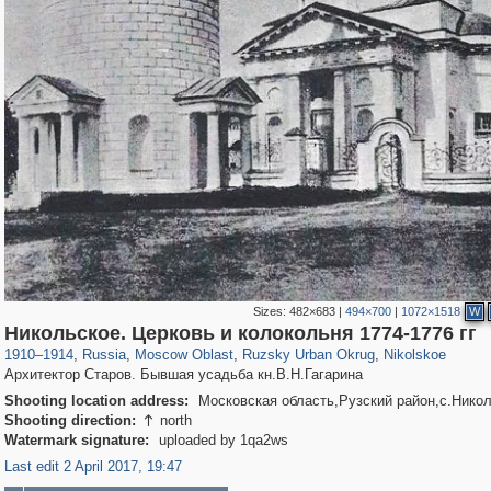
Sizes:
482×683
|
494×700
|
1072×1518
W
96,281
1,406,144
1,691
29,243
2,355
8
143
Никольское. Церковь и колокольня 1774-1776 гг
1910
–
1914
,
Russia
,
Moscow Oblast
,
Ruzsky Urban Okrug
,
Nikolskoe
Архитектор Старов. Бывшая усадьба кн.В.Н.Гагарина
Shooting location address:
Московская область,Рузский район,с.Нико
Shooting direction:
north

Watermark signature:
uploaded by 1qa2ws
Last edit 2 April 2017, 19:47