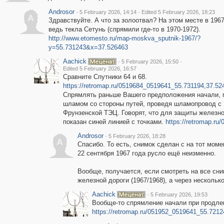
Androsor
·
·
5 February 2026, 14:14
Edited 5 February 2026, 18:23
A
Здравствуйте. А что за золоотвал? На этом месте в 1967
ведь текла Сетунь (спрямили где-то в 1970-1972).
http://www.etomesto.ru/map-moskva_sputnik-1967/?
y=55.731243&x=37.526463
Aachick
·
·
5 February 2026, 15:50
Edited 5 February 2026, 16:57
Сравните Спутники 64 и 68.
https://retromap.ru/0519684_0519641_55.731194,37.52
Спрямлять раньше Вашего предположения начали, 
шламом со стороны путей, проведя шламопровод с
Фрунзенской ТЭЦ. Говорят, что для защиты железн
показан синей линией с точками.
https://retromap.r
Androsor
·
5 February 2026, 18:28
A
Спасибо. То есть, снимок сделан с на тот мом
22 сентября 1967 года русло ещё неизменно.
Вообще, получается, если смотреть на все сни
железной дороги (1967/1968), а через несколько
Aachick
·
5 February 2026, 19:53
Вообще-то спрямление начали при продлени
https://retromap.ru/051952_0519641_55.721