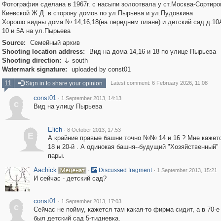
Фотография сделана в 1967г. с насыпи золоотвала у ст.Москва-Сортир
Киевской Ж.Д. в сторону домов по ул.Пырьева и ул.Пудовкина
Хорошо видны дома № 14,16,18(на переднем плане) и детский сад д.10
10 и 5А на ул.Пырьева
Source:
Семейный архив
Shooting location address:
Вид на дома 14,16 и 18 по улице Пырьева
Shooting direction:
south

Watermark signature:
uploaded by const01
11
Sign in to share your opinion
Latest comment: 6 February 2026, 11:08
const01
·
1 September 2013, 14:13
c
Вид на улицу Пырьева
Elich
·
8 October 2013, 17:53
E
А крайние правые башни точно №№ 14 и 16 ? Мне кажетс
18 и 20-й . А одинокая башня--будущий "Хозяйственный" 
пары.
Aachick
·
·
Discussed fragment
1 September 2013, 15:21
И сейчас - детский сад?
const01
·
1 September 2013, 17:03
c
Сейчас не пойму, кажется там какая-то фирма сидит, а в 70-е
был детский сад 5-тидневка.