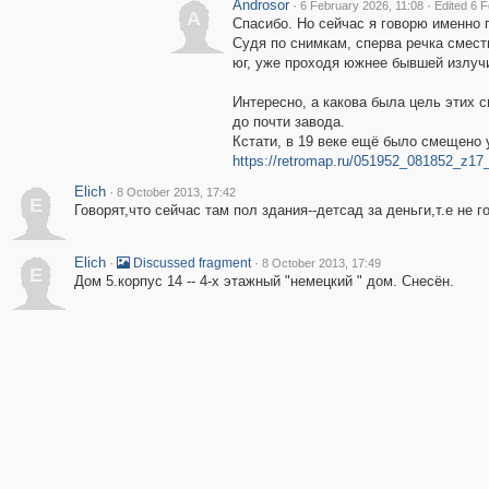
Androsor
·
·
6 February 2026, 11:08
Edited 6 
A
Спасибо. Но сейчас я говорю именно 
Судя по снимкам, сперва речка смести
юг, уже проходя южнее бывшей излуч
Интересно, а какова была цель этих 
до почти завода.
Кстати, в 19 веке ещё было смещено 
https://retromap.ru/051952_081852_z17
Elich
·
8 October 2013, 17:42
E
Говорят,что сейчас там пол здания--детсад за деньги,т.е не 
Elich
·
·
Discussed fragment
8 October 2013, 17:49
E
Дом 5.корпус 14 -- 4-х этажный "немецкий " дом. Снесён.