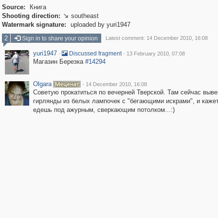
Source:
Книга
Shooting direction:
southeast

Watermark signature:
uploaded by yuri1947
2
Sign in to share your opinion
Latest comment: 14 December 2010, 16:08
yuri1947
·
·
Discussed fragment
13 February 2010, 07:08
Магазин Березка
#14294
Olgara
·
14 December 2010, 16:08
Советую прокатиться по вечерней Тверской. Там сейчас выв
гирлянды из белых лампочек с "бегающими искрами", и кажет
едешь под ажурным, сверкающим потолком...:)