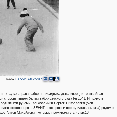
Sizes:
473×700
|
1389×2057
W
 площадке,справа забор полисадника дома,впереди трамвайная
5
вой стороны виден белый забор детского сада № 1041. И прямо в
С поднятыми руками- Коновалихин Сергей Николаевич (мой
делец фотоаппарата ЗЕНИТ с которого и проводилась съёмка),рядом с
хов Антон Михайлович,которые проживали в д.48 кв.16.