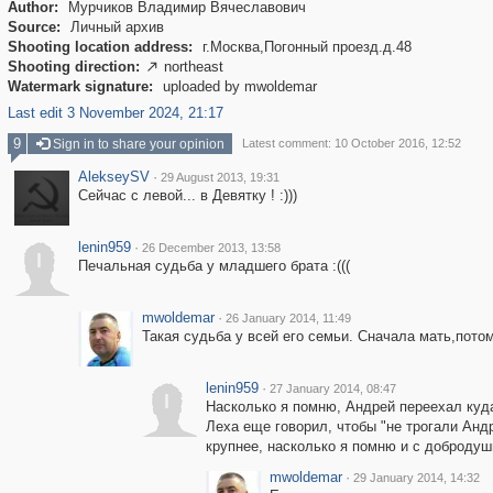
Author:
Мурчиков Владимир Вячеславович
Source:
Личный архив
Shooting location address:
г.Москва,Погонный проезд.д.48
Shooting direction:
northeast

Watermark signature:
uploaded by mwoldemar
Last edit 3 November 2024, 21:17
9
Sign in to share your opinion
Latest comment: 10 October 2016, 12:52
AlekseySV
·
29 August 2013, 19:31
Сейчас с левой... в Девятку ! :)))
lenin959
·
26 December 2013, 13:58
l
Печальная судьба у младшего брата :(((
mwoldemar
·
26 January 2014, 11:49
Такая судьба у всей его семьи. Сначала мать,пото
lenin959
·
27 January 2014, 08:47
l
Насколько я помню, Андрей переехал куда
Леха еще говорил, чтобы "не трогали Андр
крупнее, насколько я помню и с добродуш
mwoldemar
·
29 January 2014, 14:32