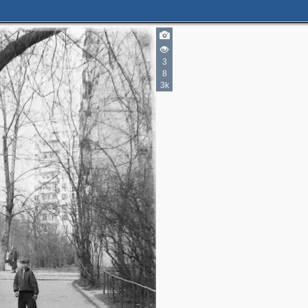
3
8
3k