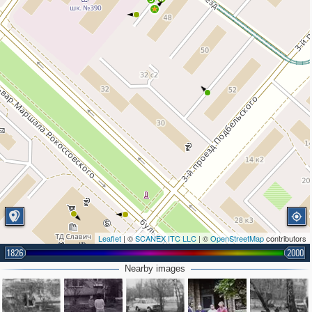
Leaflet
| ©
SCANEX ITC LLC
| ©
OpenStreetMap
contributors
1826
2000
Nearby images