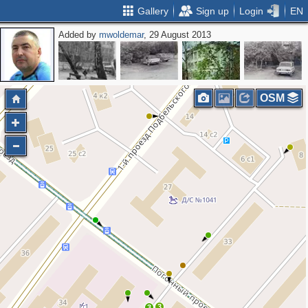
Gallery
Sign up
Login
EN
Added by
mwoldemar
, 29 August 2013
OSM
3
3