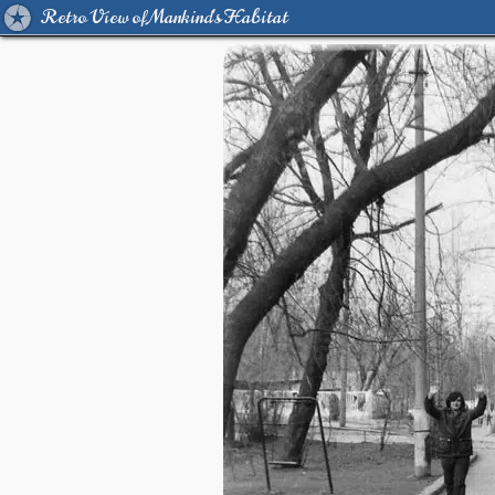
Retro View of Mankind's Habitat