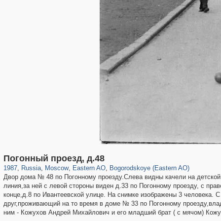
319,861
1,406,837
8,286
20,939
29,243
306
1,033
10
Погонный проезд, д.48
1987
,
Russia
,
Moscow
,
Eastern AO
,
Bogorodskoye (Eastern AO)
Двор дома № 48 по Погонному проезду.Слева видны качели на детской
линия,за ней с левой стороны виден д.33 по Погонному проезду, с пра
конце,д.8 по Ивантеевской улице. На снимке изображены 3 человека. 
друг,проживающий на то время в доме № 33 по Погонному проезду,вла
ним - Кожухов Андрей Михайлович и его младший брат ( с мячом) Кожу