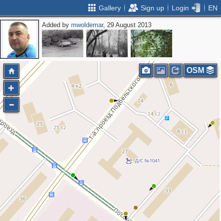
Gallery
Sign up
Login
EN
Added by
mwoldemar
, 29 August 2013
OSM