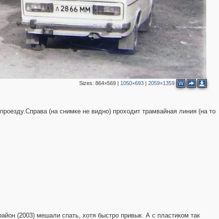
Sizes:
864×569
|
1050×693
|
2059×1359
W
роезду.Справа (на снимке не видно) проходит трамвайная линия (на то
5
район (2003) мешали спать, хотя быстро привык. А с пластиком так