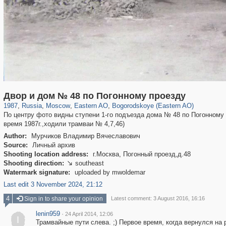
319,861
1,406,837
8,286
20,939
29,243
306
1,033
10
Двор и дом № 48 по Погонному проезду
1987
,
Russia
,
Moscow
,
Eastern AO
,
Bogorodskoye (Eastern AO)
По центру фото видны ступени 1-го подъезда дома № 48 по Погонному п
время 1987г.,ходили трамваи № 4,7,46)
Author:
Мурчиков Владимир Вячеславович
Source:
Личный архив
Shooting location address:
г.Москва, Погонный проезд,д.48
Shooting direction:
southeast

Watermark signature:
uploaded by mwoldemar
Last edit 3 November 2024, 21:12
4
Sign in to share your opinion
Latest comment: 3 August 2016, 16:16
lenin959
·
24 April 2014, 12:06
l
Трамвайные пути слева. ;) Первое время, когда вернулся на 