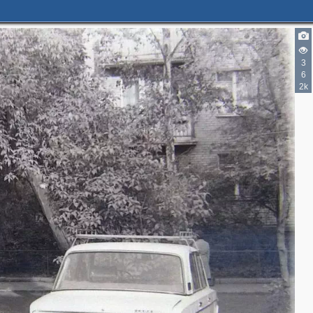
3
6
2k