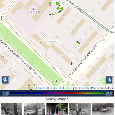
3
3
Leaflet
| ©
SCANEX ITC LLC
| ©
OpenStreetMap
contributors
1826
2000
Nearby images