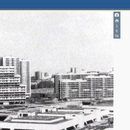
1
6
5k