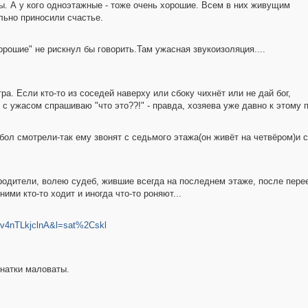
ы. А у кого одноэтажные - тоже очень хорошие. Всем в них живущим
льно приносили счастье.
орошие" не рискнул бы говорить.Там ужасная звукоизоляция....
ра. Если кто-то из соседей наверху или сбоку чихнёт или не дай бог,
и с ужасом спрашиваю "что это??!" - правда, хозяева уже давно к этому
тбол смотрели-так ему звонят с седьмого этажа(он живёт на четвёром)и 
родители, волею судеб, жившие всегда на последнем этаже, после переез
ними кто-то ходит и иногда что-то роняют...
v4nTLkjclnA&l=sat%2Cskl
натки маловаты.