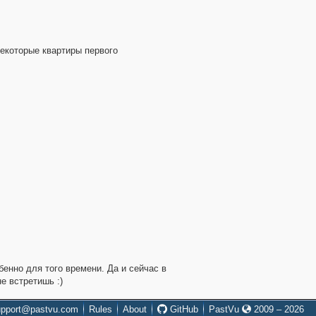
некоторые квартиры первого
енно для того времени. Да и сейчас в
е встретишь :)
upport@pastvu.com
Rules
About
GitHub
PastVu
2009 – 2026