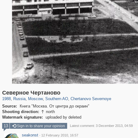
319,780
1,406,498
8,286
21,637
29,243
390
1,014
11
Северное Чертаново
1988
,
Russia
,
Moscow
,
Southern AO
,
Chertanovo Severnoye
Source:
Книга "Москва. От центра до окраин"
Shooting direction:
north

Watermark signature:
uploaded by deleted
13
Sign in to share your opinion
Latest comment: 3 December 2013, 04:59
seakonst
·
12 February 2010, 16:57