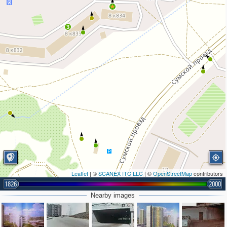
3
Leaflet
| ©
SCANEX ITC LLC
| ©
OpenStreetMap
contributors
1826
2000
Nearby images