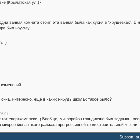
вке (Крылатская ул.)?
дна ванная комната стоит, эта ванная была как кухня в “хрущевках”. В 
ра был ноу-хау.
ть=)
 изменений.
 окна. интересно, ещё в каких нибудь школах такое было?
05:01
тот спорткомплекс :) Вообще, микрорайон грандиозно был задуман, особ
о микрорайона такого размаха прогрессивной градостроительной мысли н
Support: s