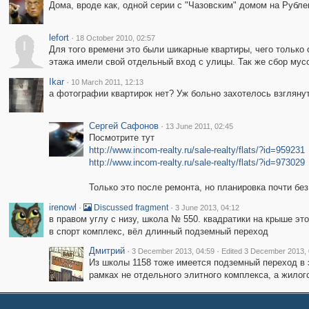
Дома, вроде как, одной серии с "Чазовским" домом на Рубле
lefort
·
18 October 2010, 02:57
l
Для того времени это были шикарные квартиры, чего только о
этажа имели свой отдельный вход с улицы. Так же сбор мусо
Ikar
·
10 March 2011, 12:13
а фотографии квартирок нет? Уж больно захотелось взгляну
Сергей Сафонов
·
13 June 2011, 02:45
Посмотрите тут
http://www.incom-realty.ru/sale-realty/flats/?id=959231
http://www.incom-realty.ru/sale-realty/flats/?id=973029
Только это после ремонта, но планировка почти без
irenowl
·
·
Discussed fragment
3 June 2013, 04:12
в правом углу с низу, школа № 550. квадратики на крыше это
в спорт комплекс, вёл длинный подземный переход
Дмитрий
·
·
3 December 2013, 04:59
Edited 3 December 2013, 
Из школы 1158 тоже имеется подземный переход в э
рамках не отдельного элитного комплекса, а жилог