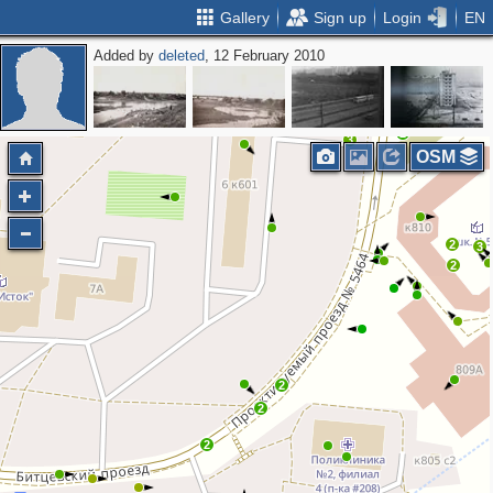
Gallery
Sign up
Login
EN
Added by
deleted
, 12 February 2010
2
3
OSM
2
3
2
2
2
2