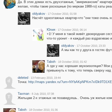
Да. В этих домах есть двухэтажные, "американские" квартир
желаю, чтобы такие роскошные (по меркам 1988-го) хаты реа
oldyakov
·
17 October 2010, 01:58
Насчёт одноэтажных квартир-что "они тоже очень х
Юлия
·
17 October 2010, 06:14
+1! У меня в такой живёт двоюродная сест
что-то уронит - я каждый раз вздрагиваю 
oldyakov
·
17 October 2010, 23:33
А мы как то у друга в гостях фу
Taboh
·
18 October 2010, 01:42
А где у нас хорошая звукоизоляция? Мои 
привыкнуть к тому, что теперь сверху над 
deleted
·
13 February 2010, 19:44
d
Точка:
http://maps.yandex.ru/?um=NYbAKpNPKm7xIDk9TD1XE
Taxman
·
8 July 2010, 07:38
T
Жильцам 2-х этажных не позавидуешь.. Очень уж жилые ком
Taboh
·
18 October 2010, 01:36