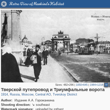
Retro View of Mankind's Habitat
Sizes:
482×296
|
1050×645
|
1984×1218
W
319,864
1,406,710
160,011
8,286
29,243
5,916
53,052
2,283
Тверской путепровод и Триумфальные ворота
1914
,
Russia
,
Moscow
,
Central AO
,
Tverskoy District
Author:
Издание А.А. Горожанкина
Shooting direction:
southeast

Watermark signature:
uploaded by rothast