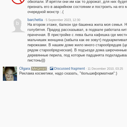
обкопали. И врятли они им как то дорожат, для них буде
признать его в аварийном состоянии и построить на его 
очередной монстр :.(
barchetta
·
5 September 2023, 12:30
b
На втором этаже, балкон где башенка жила моя семья. 
голубятня. Прадед рассказывал, в подвале работала ки
прачечная. В пристройке с лева была кафешка где мест
мальчишек женщина (забыла как ее зовут) подкармлива
пирожками. В нашем доме жило много старообрядцев (ц
рядом старообрядческая). В подъезде дома широченные
деревянные перила, под которые падцанята подкладыва
пистоны)))
Olgara
·
·
Discussed fragment
11 December 2010, 03:25
Реклама косметики, надо сказать, "большеформатная":)