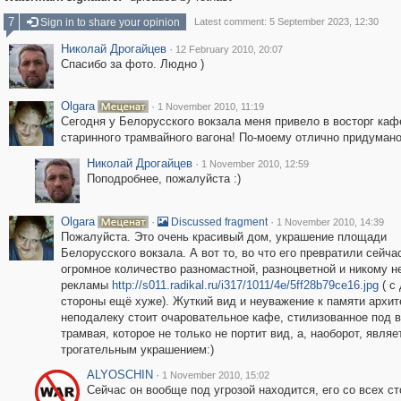
7
Sign in to share your opinion
Latest comment: 5 September 2023, 12:30
Николай Дрогайцев
·
12 February 2010, 20:07
Спасибо за фото. Людно )
Olgara
·
1 November 2010, 11:19
Сегодня у Белорусского вокзала меня привело в восторг каф
старинного трамвайного вагона! По-моему отлично придумано
Николай Дрогайцев
·
1 November 2010, 12:59
Поподробнее, пожалуйста :)
Olgara
·
·
Discussed fragment
1 November 2010, 14:39
Пожалуйста. Это очень красивый дом, украшение площади
Белорусского вокзала. А вот то, во что его превратили сейча
огромное количество разномастной, разноцветной и никому н
рекламы
http://s011.radikal.ru/i317/1011/4e/5ff28b79ce16.jpg
( с
стороны ещё хуже). Жуткий вид и неуважение к памяти архит
неподалеку стоит очаровательное кафе, стилизованное под в
трамвая, которое не только не портит вид, а, наоборот, являе
трогательным украшением:)
ALYOSCHIN
·
1 November 2010, 15:02
Сейчас он вообще под угрозой находится, его со всех ст