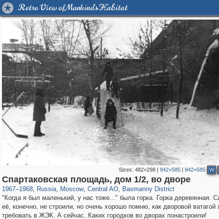
Retro View of Mankind's Habitat
Sizes:
482×298
|
942×585
|
942×585
W
319,861
1,406,849
160,009
8,286
29,243
5,916
13,204
520
Спартаковская площадь, дом 1/2, во дворе
1967
–
1968
,
Russia
,
Moscow
,
Central AO
,
Basmanny District
"Когда я был маленький, у нас тоже..." была горка. Горка деревянная. 
её, конечно, не строили, но очень хорошо помню, как дворовой ватагой
требовать в ЖЭК. А сейчас..Каких городков во дворах понастроили!