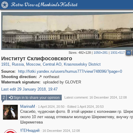
Retro View of Mankind's Habitat
Sizes:
482×128
|
1050×281
|
1931×517
W
319,861
1,406,849
160,009
8,286
29,243
5,916
6,976
302
Институт Склифосовского
1931
,
Russia
,
Moscow
,
Central AO
,
Krasnoselsky District
Source:
http://fotki.yandex.ru/users/humus777/view/748096/?page=0
Shooting direction:
northeast

Watermark signature:
uploaded by GLOVER
Last edit 29 January 2018, 19:47
2
Sign in to share your opinion
Latest comment: 16 December 2024, 12:08
MarinaM
·
·
1 April 2024, 20:50
Edited 1 April 2024, 20:53
Спасибо, чудесная фото. В этой церкви с колоннами гр. Шер
около 10 лет назад отпевали молодую Шереметеву, внучку г
Шереметева
!ГЕНнадий
·
16 December 2024, 12:08