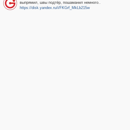
выпрямил, швы подтёр, пошаманил немного..
https://disk.yandex.ru/i/FKGrf_MkLb215w