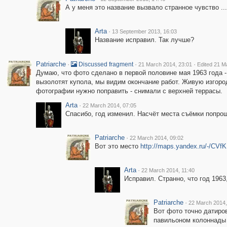
А у меня это название вызвало странное чувство ..
Arta
·
13 September 2013, 16:03
Название исправил. Так лучше?
Patriarche
·
·
·
Discussed fragment
21 March 2014, 23:01
Edited 21 M
Думаю, что фото сделано в первой половине мая 1963 года -
вызолотят купола, мы видим окончание работ. Живую изгород
фотографии нужно поправить - снимали с верхней террасы.
Arta
·
22 March 2014, 07:05
Спасибо, год изменил. Насчёт места съёмки попрош
Patriarche
·
22 March 2014, 09:02
Вот это место
http://maps.yandex.ru/-/CV
Arta
·
22 March 2014, 11:40
Исправил. Странно, что год 1963
Patriarche
·
22 March 2014,
Вот фото точно датиро
павильоном колоннады 