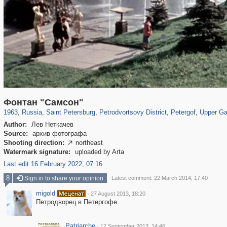
197,061
1,405,800
5,709
29,243
10,781
350
8,421
280
930
28
Фонтан "Самсон"
1963
,
Russia
,
Saint Petersburg
,
Petrodvortsovy District
,
Petergof
,
Upper Ga
Author:
Лев Неткачев
Source:
архив фотографа
Shooting direction:
northeast

Watermark signature:
uploaded by Arta
Last edit 16 February 2022, 07:16
8
Sign in to share your opinion
Latest comment: 22 March 2014, 17:40
migold
·
27 August 2013, 18:20
Петродворец в Петергофе.
Patriarche
·
12 September 2013, 14:46