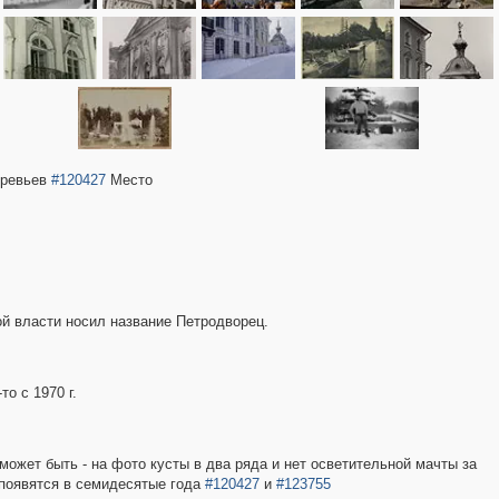
еревьев
#120427
Место
й власти носил название Петродворец.
о с 1970 г.
может быть - на фото кусты в два ряда и нет осветительной мачты за
 появятся в семидесятые года
#120427
и
#123755