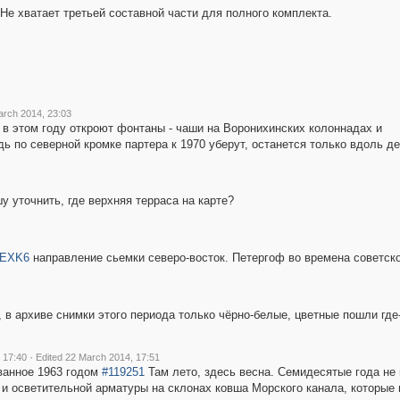
.Не хватает третьей составной части для полного комплекта.
arch 2014, 23:03
 в этом году откроют фонтаны - чаши на Воронихинских колоннадах и
ь по северной кромке партера к 1970 уберут, останется только вдоль д
у уточнить, где верхняя терраса на карте?
fKEXK6
направление сьемки северо-восток. Петергоф во времена советско
, в архиве снимки этого периода только чёрно-белые, цветные пошли где-т
·
 17:40
Edited 22 March 2014, 17:51
ванное 1963 годом
#119251
Там лето, здесь весна. Семидесятые года не 
и осветительной арматуры на склонах ковша Морского канала, которые