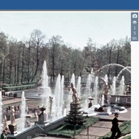
1
5
6h
2
5
3