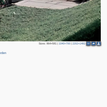
Sizes:
864×581
|
1040×700
|
2202×1482
W
rden