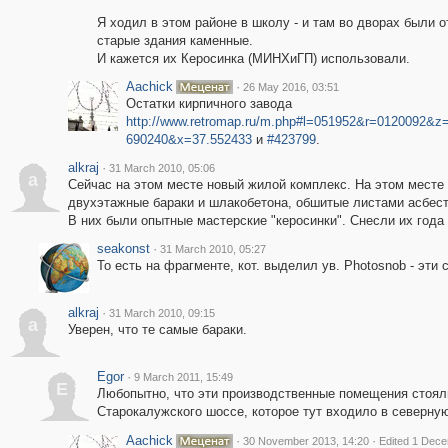
Я ходил в этом районе в школу - и там во дворах были 
старые здания каменные.
И кажется их Керосинка (МИНХиГП) использовали.
Aachick
·
26 May 2016, 03:51
Остатки кирпичного завода
http://www.retromap.ru/m.php#l=051952&r=0120092&z
690240&x=37.552433
и
#423799
.
alkraj
·
31 March 2010, 05:06
a
Сейчас на этом месте новый жилой комплекс. На этом месте
двухэтажные бараки и шлакобетона, обшитые листами асбес
В них были опытные мастерские "керосинки". Снесли их года 
seakonst
·
31 March 2010, 05:27
То есть на фрагменте, кот. выделил ув. Photosnob - эти
alkraj
·
31 March 2010, 09:15
a
Уверен, что те самые бараки.
Egor
·
9 March 2011, 15:49
E
Любопытно, что эти производственные помещения стояли
Старокалужского шоссе, которое тут входило в северну
Aachick
·
·
30 November 2013, 14:20
Edited 1 Dece