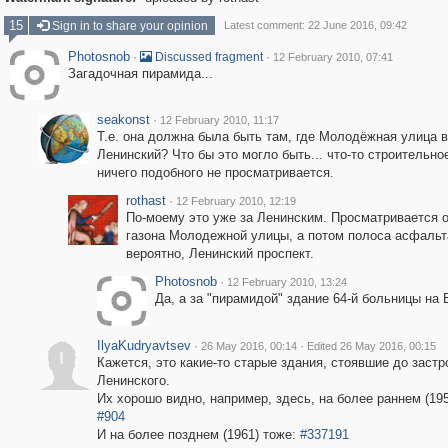
15
Sign in to share your opinion
Latest comment: 22 June 2016, 09:42
Photosnob
·
·
Discussed fragment
12 February 2010, 07:41
Загадочная пирамида...
seakonst
·
12 February 2010, 11:17
Т.е. она должна была быть там, где Молодёжная улица 
Ленинский? Что бы это могло быть... что-то строительно
ничего подобного не просматривается.
rothast
·
12 February 2010, 12:19
По-моему это уже за Ленинским. Просматривается 
газона Молодежной улицы, а потом полоса асфальт
вероятно, Ленинский проспект.
Photosnob
·
12 February 2010, 13:24
Да, а за "пирамидой" здание 64-й больницы на 
IlyaKudryavtsev
·
·
26 May 2016, 00:14
Edited 26 May 2016, 00:15
I
Кажется, это какие-то старые здания, стоявшие до застр
Ленинского.
Их хорошо видно, например, здесь, на более раннем (195
#904
И на более позднем (1961) тоже:
#337191