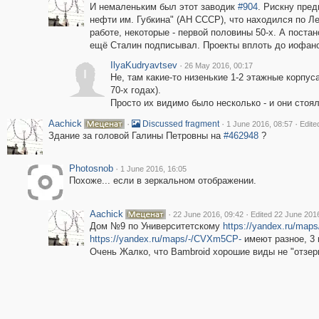
И немаленьким был этот заводик
#904
. Рискну пред
нефти им. Губкина" (АН СССР), что находился по Ле
работе, некоторые - первой половины 50-х. А поста
ещё Сталин подписывал. Проекты вплоть до иофанов
IlyaKudryavtsev
·
26 May 2016, 00:17
I
Не, там какие-то низенькие 1-2 этажные корпу
70-х годах).
Просто их видимо было несколько - и они стоя
Aachick
·
·
·
Discussed fragment
1 June 2016, 08:57
Edite
Здание за головой Галины Петровны на
#462948
?
Photosnob
·
1 June 2016, 16:05
Похоже... если в зеркальном отображении.
Aachick
·
·
22 June 2016, 09:42
Edited 22 June 201
Дом №9 по Университетскому
https://yandex.ru/ma
https://yandex.ru/maps/-/CVXm5CP-
имеют разное, 3 и
Очень Жалко, что Bambroid хорошие виды не "отзерк