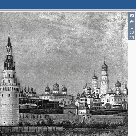
1
13
22k
2
2
3
2
6
7
5
3