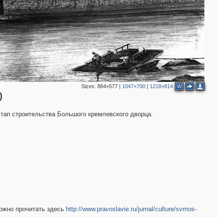
5
2
2
5
2
7
2
Sizes:
864×577
|
1047×700
|
1218×814
W
)
тап строительства Большого кремлевского дворца.
2
ожно прочитать здесь
http://www.pravoslavie.ru/jurnal/culture/svmos-