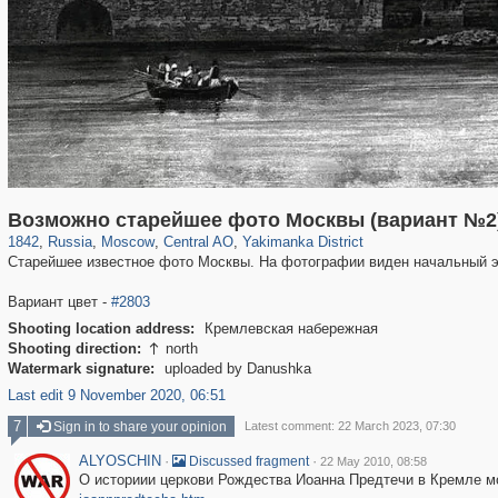
319,780
1,406,258
159,978
8,286
29,243
5,916
13,375
458
Возможно старейшее фото Москвы (вариант №2
1842
,
Russia
,
Moscow
,
Central AO
,
Yakimanka District
Старейшее известное фото Москвы. На фотографии виден начальный э
Вариант цвет -
#2803
Shooting location address:
Кремлевская набережная
Shooting direction:
north

Watermark signature:
uploaded by Danushka
Last edit 9 November 2020, 06:51
7
Sign in to share your opinion
Latest comment: 22 March 2023, 07:30
ALYOSCHIN
·
·
Discussed fragment
22 May 2010, 08:58
О историии церкови Рождества Иоанна Предтечи в Кремле м