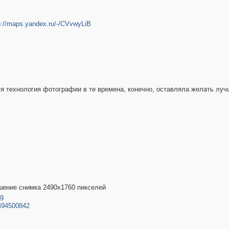
p://maps.yandex.ru/-/CVvwyLiB
тя технология фотографии в те времена, конечно, оставляла желать луч
ешение снимка 2490х1760 пикселей
pg
9494500842