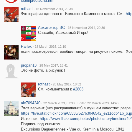
ioannpredtecha.htm
rothast
·
15 November 2014, 20:34
Фотография сделана от Большого Каменного моста. См.:
htt
Архитектор ВС
·
15 November 2014, 20:36
Спасибо, Уважаемый Игорь!
Parlex
·
18 March 2016, 12:10
если присмотреться, вообще говоря, на рисунок похоже.. Хо
propan13
·
28 May 2017, 18:41
p
Это не фото, а рисунок !
rothast
·
28 May 2017, 18:52
См. комментарии к
#2803
ale7094240
·
·
22 March 2023, 07:30
Edited 22 March 2023, 14:46
Этот вариант (без раскрашивания) в лучшем качестве: разр
https://live.staticflickr.com/65535/52763046542_e211ccb41b_o.j
Источник:
https://www.flickr.com/photos/photohistorytimeline/4
Подпись под снимком:
Excursions Daguerriennes - Vue du Kremlin a Moscou, 1841