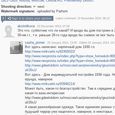
1921
–
1928
,
Russia
,
Moscow
,
Central AO
,
Presnensky District
Shooting direction:
west

Watermark signature:
uploaded by Parhom
9
Sign in to share your opinion
Latest comment: 13 November 2023, 06:12
akstrelkova
·
20 December 2013, 07:58
a
Это что, субботник что ли какой? И вроде бы дом построен в 
30-ом г.г., т.е. раньше 28-го года вроде бы снимок не мог быть
sasha_pioner
·
·
29 January 2014, 13:05
Edited 29 January 2014, 14:
Вот здесь написано: кирпичный дом 1930 г.п.
http://www.mirkvartir.ru/82459322/
http://www.nesprosta.ru/index.php?type=show_home&id=80
http://www.nesprosta.ru/index.php?type=show_home&id=80
http://www.gdeetotdom.ru/moscow/cao/presnenskiy/gruzinski
ul/26s1/
Вот здесь - Дом индивидуальной постройки 1936 года. Н
ерунда, наверное.
http://www.mirkvartir.ru/93946214/
Может быть, какое-то благоустройство. Там в середине 
какая-то ваза интересная
http://www.gdeetotdom.ru/moscow/cao/presnenskiy/gruzinski
ul/26s1/
А какая разнообразная одежда. Такое единение разных с
будущий террор уже нацелился, наверное, в некоторых.