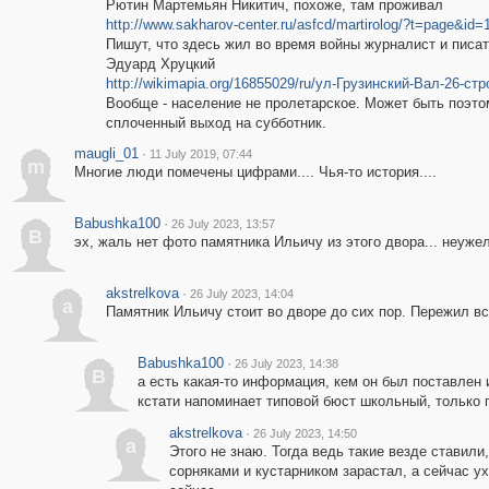
Рютин Мартемьян Никитич, похоже, там проживал
http://www.sakharov-center.ru/asfcd/martirolog/?t=page&id=
Пишут, что здесь жил во время войны журналист и писа
Эдуард Хруцкий
http://wikimapia.org/16855029/ru/ул-Грузинский-Вал-26-стр
Вообще - население не пролетарское. Может быть поэто
сплоченный выход на субботник.
maugli_01
·
11 July 2019, 07:44
m
Многие люди помечены цифрами.... Чья-то история....
Babushka100
·
26 July 2023, 13:57
B
эх, жаль нет фото памятника Ильичу из этого двора... неуж
akstrelkova
·
26 July 2023, 14:04
a
Памятник Ильичу стоит во дворе до сих пор. Пережил вс
Babushka100
·
26 July 2023, 14:38
B
а есть какая-то информация, кем он был поставлен
кстати напоминает типовой бюст школьный, только 
akstrelkova
·
26 July 2023, 14:50
a
Этого не знаю. Тогда ведь такие везде ставили
сорняками и кустарником зарастал, а сейчас у