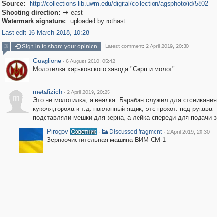
Source:
http://collections.lib.uwm.edu/digital/collection/agsphoto/id/5802
Shooting direction:
east

Watermark signature:
uploaded by rothast
Last edit 16 March 2018, 10:28
3
Sign in to share your opinion
Latest comment: 2 April 2019, 20:30
Guaglione
·
6 August 2010, 05:42
Молотилка харьковского завода "Серп и молот".
metafizich
·
2 April 2019, 20:25
m
Это не молотилка, а веялка. Барабан служил для отсеивания
куколя,гороха и т.д. наклонный ящик, это грохот. под рукава
подставляли мешки для зерна, а лейка спереди для подачи 
Pirogov
·
·
Discussed fragment
2 April 2019, 20:30
Зерноочистительная машина ВИМ-СМ-1