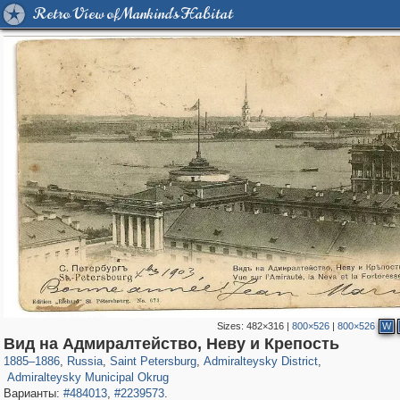
Retro View of Mankind's Habitat
Sizes:
482×316
|
800×526
|
800×526
W
197,173
1,406,840
5,709
29,243
24,063
1,032
Вид на Адмиралтейство, Неву и Крепость
13,106
616
1885
–
1886
,
Russia
,
Saint Petersburg
,
Admiralteysky District
,
Admiralteysky Municipal Okrug
Варианты:
#484013
,
#2239573
.