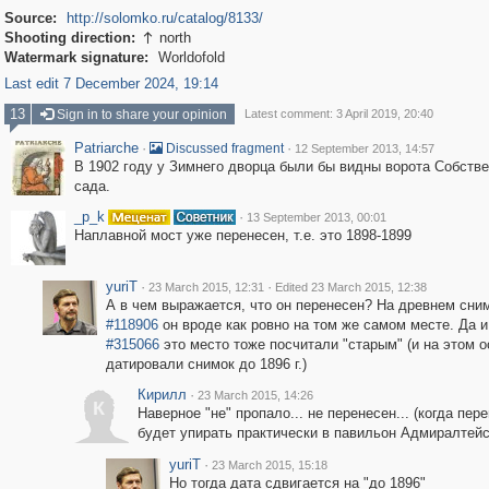
Source:
http://solomko.ru/catalog/8133/
Shooting direction:
north

Watermark signature:
Worldofold
Last edit 7 December 2024, 19:14
13
Sign in to share your opinion
Latest comment: 3 April 2019, 20:40
Patriarche
·
·
Discussed fragment
12 September 2013, 14:57
В 1902 году у Зимнего дворца были бы видны ворота Собстве
сада.
_p_k
·
13 September 2013, 00:01
Наплавной мост уже перенесен, т.е. это 1898-1899
yuriT
·
·
23 March 2015, 12:31
Edited 23 March 2015, 12:38
А в чем выражается, что он перенесен? На древнем сни
#118906
он вроде как ровно на том же самом месте. Да и
#315066
это место тоже посчитали "старым" (и на этом 
датировали снимок до 1896 г.)
Кирилл
·
23 March 2015, 14:26
К
Наверное "не" пропало... не перенесен... (когда пер
будет упирать практически в павильон Адмиралтейс
yuriT
·
23 March 2015, 15:18
Но тогда дата сдвигается на "до 1896"