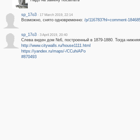
sp_17o3
·
17 March 2019, 22:14
Возможно, снято одновременно:
/p/116783?hl=comment-18468
sp_17o3
·
3 April 2019, 20:40
Слева виден дом №6, построенный в 1879-1880. Тогда нижняя 
http://www.citywalls.ru/house1111.html
https://yandex.ru/maps/-/CCuhiAPo
#870493