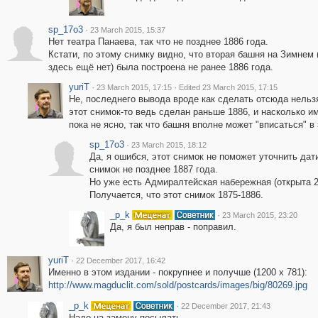
sp_17o3
·
23 March 2015, 15:37
Нет театра Панаева, так что не позднее 1886 года.
Кстати, по этому снимку видно, что вторая башня на Зимнем 
здесь ещё нет) была построена не ранее 1886 года.
yuriT
·
·
23 March 2015, 17:15
Edited 23 March 2015, 17:15
Не, последнего вывода вроде как сделать отсюда нельз
этот снимок-то ведь сделан раньше 1886, и насколько им
пока не ясно, так что башня вполне может "вписаться" в 
sp_17o3
·
23 March 2015, 18:12
Да, я ошибся, этот снимок не поможет уточнить дат
снимок не позднее 1887 года.
Но уже есть Адмиралтейская набережная (открыта 21
Получается, что этот снимок 1875-1886.
_p_k
·
23 March 2015, 23:20
Да, я был неправ - поправил.
yuriT
·
22 December 2017, 16:42
Именно в этом издании - покрупнее и получше (1200 x 781):
http://www.magduclit.com/sold/postcards/images/big/80269.jpg
_p_k
·
22 December 2017, 21:43
Надо на замену посылать