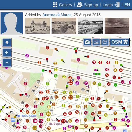
Gallery
Sign up
Login
EN
Added by
Анатолий Магаз
, 25 August 2013
2
OSM
2
2
2
3
2
4
4
2
2
2
4
4
4
5
3
2
5
3
2
2
4
10
3
2
2
2
2
2
4
2
5
3
5
3
5
4
6
10
8
2
3
3
4
3
5
3
6
2
7
5
5
3
8
8
5
3
4
4
5
4
4
6
2
10
4
4
2
4
6
2
7
3
2
10
6
3
2
15
11
5
2
6
6
2
10
2
2
4
3
5
3