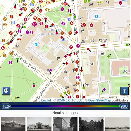
2
2
3
5
2
5
2
5
3
3
2
4
3
8
6
2
9
2
2
5
4
5
2
10
3
2
2
2
5
2
3
2
2
3
2
2
3
7
2
6
5
2
3
2
2
3
3
2
2
2
3
3
Leaflet
| ©
SCANEX ITC LLC
| ©
OpenStreetMap
contributors
2
5
3
2
1826
2000
4
Nearby images