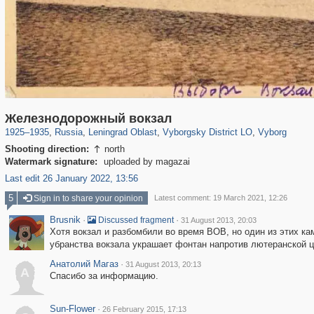
1,406,258
38,918
592
29,243
15,586
127
10,931
101
Железнодорожный вокзал
1925
–
1935
,
Russia
,
Leningrad Oblast
,
Vyborgsky District LO
,
Vyborg
Shooting direction:
north

Watermark signature:
uploaded by magazai
Last edit 26 January 2022, 13:56
5
Sign in to share your opinion
Latest comment: 19 March 2021, 12:26
Brusnik
·
·
Discussed fragment
31 August 2013, 20:03
Хотя вокзал и разбомбили во время ВОВ, но один из этих к
убранства вокзала украшает фонтан напротив лютеранской ц
Анатолий Магаз
·
31 August 2013, 20:13
А
Спасибо за информацию.
Sun-Flower
·
26 February 2015, 17:13