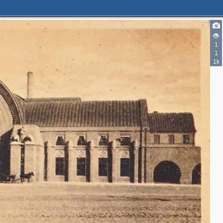
1
1
1k
2
2