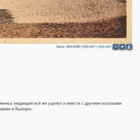
2
Sizes:
864×548
|
956×607
|
956×607
W
5
5
2
2
аменных медведей всё же уцелел и вместе с другими осколками
еркви в Выборге.