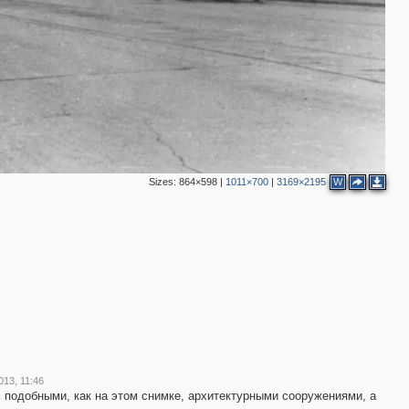
Sizes:
864×598
|
1011×700
|
3169×2195
W
013, 11:46
с подобными, как на этом снимке, архитектурными сооружениями, а