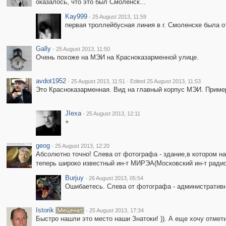
оказалось, что это был Смоленск...
Kay999
·
25 August 2013, 11:59
первая троллейбусная линия в г. Смоленске была от
Gally
·
25 August 2013, 11:50
Очень похоже на МЭИ на Красноказарменной улице.
avdot1952
·
·
25 August 2013, 11:51
Edited 25 August 2013, 11:53
Это Красноказарменная. Вид на главный корпус МЭИ. Приме
JIexa
·
25 August 2013, 12:11
+
geog
·
25 August 2013, 12:20
Абсолютно точно! Слева от фотографа - здание,в котором на
теперь широко известный ин-т МИРЭА(Московский ин-т радио
Burjuy
·
26 August 2013, 05:54
Ошибаетесь. Слева от фотографа - административны
Istorik
·
25 August 2013, 17:34
Быстро нашли это место наши Знатоки! )). А еще хочу отмети