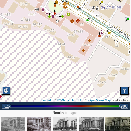
3
2
2
2
2
Leaflet
| ©
SCANEX ITC LLC
| ©
OpenStreetMap
contributors
1826
2000
Nearby images