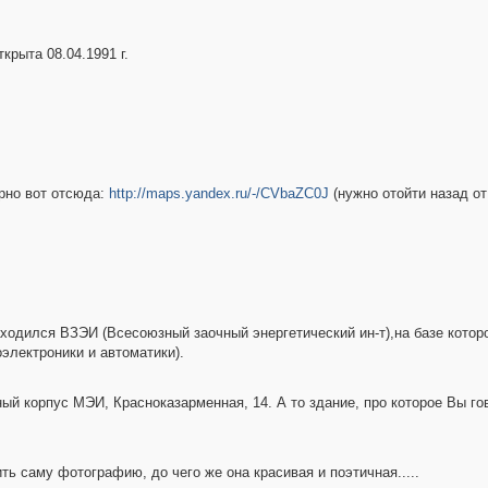
крыта 08.04.1991 г.
рно вот отсюда:
http://maps.yandex.ru/-/CVbaZC0J
(нужно отойти назад от
ходился ВЗЭИ (Всесоюзный заочный энергетический ин-т),на базе которо
электроники и автоматики).
й корпус МЭИ, Красноказарменная, 14. А то здание, про которое Вы го
ть саму фотографию, до чего же она красивая и поэтичная.....