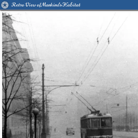
Retro View of Mankind's Habitat