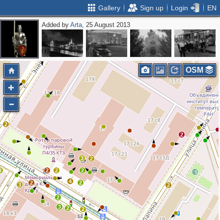
Gallery
Sign up
Login
EN
Added by
Arta
, 25 August 2013
2
OSM
2
2
3
2
3
2
2
2
4
2
2
3
2
2
3
2
2