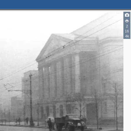
2
16
4k
5