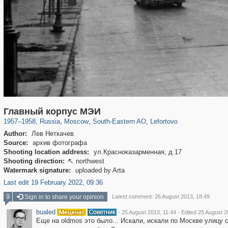
319,878
1,407,131
8,286
11,379
29,248
197
2,931
80
Главный корпус МЭИ
1957
–
1958
,
Russia
,
Moscow
,
South-Eastern AO
,
Lefortovo
Author:
Лев Неткачев
Source:
архив фотографа
Shooting location address:
ул.Красноказарменная, д.17
Shooting direction:
northwest

Watermark signature:
uploaded by Arta
Last edit 19 February 2022, 09:36
9
Sign in to share your opinion
Latest comment: 26 August 2013, 18:49
bualed
·
·
25 August 2013, 11:44
Edited 25 August 2
Еще на oldmos это было... Искали, искали по Москве улицу 