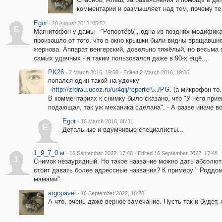
комментарии и размышляет над тем, почему те
Egor
·
28 August 2013, 05:52
E
Магнитофон у дамы - "Репортёр5", одна из поздних модифика
произошло от того, что в окно крышки были видны вращавши
жернова. Аппарат венгерский, довольно тяжёлый, но весьма 
самых удачных - я таким пользовался даже в 90-х ещё...
PK26
·
·
2 March 2016, 19:50
Edited 2 March 2016, 19:55
попался один такой на удочку
-
http://zrdrau.ucoz.ru/ur4qij/reporter5.JPG
. (а микрофон то.
В комментариях к снимку было сказано, что "У него прие
подающая, так уж механика сделана". - А разве иначе во
Egor
·
16 March 2016, 06:31
E
Детальные и вдумчивые специалисты...
1_9_7_0 м
·
·
16 September 2022, 17:48
Edited 16 September 2022, 17:48
1
Снимок незаурядный. Но такое название можно дать абсолют
стоит давать более адрессные названия? К примеру " Родд
мамами".
argopavel
·
16 September 2022, 18:20
А что, очень даже верное замечание. Пусть так и будет,