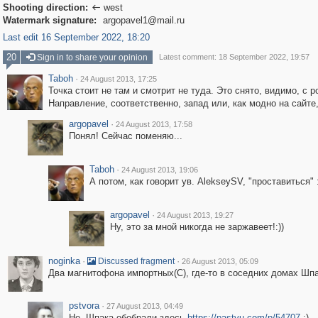
Shooting direction:
west

Watermark signature:
argopavel1@mail.ru
Last edit 16 September 2022, 18:20
20
Sign in to share your opinion
Latest comment: 18 September 2022, 19:57
Taboh
·
24 August 2013, 17:25
Точка стоит не там и смотрит не туда. Это снято, видимо, с 
Направление, соответственно, запад или, как модно на сайте, 
argopavel
·
24 August 2013, 17:58
Понял! Сейчас поменяю...
Taboh
·
24 August 2013, 19:06
А потом, как говорит ув. AlekseySV, "проставиться" :
argopavel
·
24 August 2013, 19:27
Ну, это за мной никогда не заржавеет!:))
noginka
·
·
Discussed fragment
26 August 2013, 05:09
Два магнитофона импортных(С), где-то в соседних домах Шпа
pstvora
·
27 August 2013, 04:49
Не, Шпака обобрали здесь
https://pastvu.com/p/54707
:)