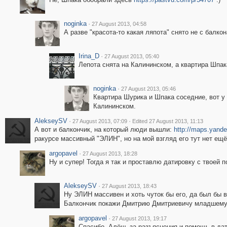
noginka
·
27 August 2013, 04:58
А разве "красота-то какая ляпота" снято не с балк
Irina_D
·
27 August 2013, 05:40
Лепота снята на Калининском, а квартира Шпака
noginka
·
27 August 2013, 05:46
Квартира Шурика и Шпака соседние, вот у
Калининском.
AlekseySV
·
·
27 August 2013, 07:09
Edited 27 August 2013, 11:13
А вот и балкончик, на который люди вышли:
http://maps.yand
ракурсе массивный "ЭЛИН", но на мой взгляд его тут нет ещё,
argopavel
·
27 August 2013, 18:28
Ну и супер! Тогда я так и проставлю датировку с твоей
AlekseySV
·
27 August 2013, 18:43
Ну ЭЛИН массивен и хоть чуток бы его, да был бы в
Балкончик покажи Дмитрию Дмитриевичу младшему
argopavel
·
27 August 2013, 19:17
Спасибо, Алёш, за разъяснения и помощь в дати