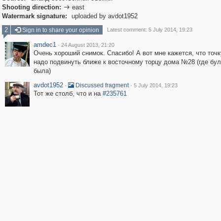
Shooting direction:
east

Watermark signature:
uploaded by avdot1952
2
Sign in to share your opinion
Latest comment: 5 July 2014, 19:23
amdec1
·
24 August 2013, 21:20
Очень хороший снимок. Спасибо! А вот мне кажется, что точ
надо подвинуть ближе к восточному торцу дома №28 (где бу
была)
avdot1952
·
·
Discussed fragment
5 July 2014, 19:23
Тот же столб, что и на
#235761