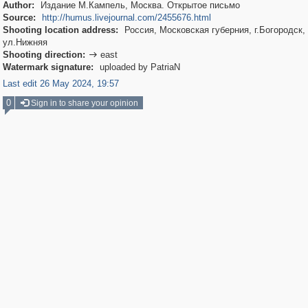
Author:
Издание М.Кампель, Москва. Открытое письмо
Source:
http://humus.livejournal.com/2455676.html
Shooting location address:
Россия, Московская губерния, г.Богородск,
ул.Нижняя
Shooting direction:
east

Watermark signature:
uploaded by PatriaN
Last edit 26 May 2024, 19:57
0
Sign in to share your opinion