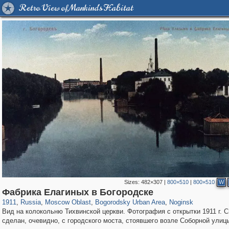
Retro View of Mankind's Habitat
Sizes:
482×307
|
800×510
|
800×510
W
96,319
1,406,255
1,691
29,243
1,629
16
928
10
Фабрика Елагиных в Богородске
1911
,
Russia
,
Moscow Oblast
,
Bogorodsky Urban Area
,
Noginsk
Вид на колокольню Тихвинской церкви. Фотография с открытки 1911 г. 
сделан, очевидно, с городского моста, стоявшего возле Соборной улиц