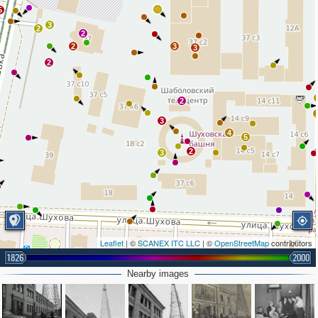
5
3
2
2
2
3
3
2
2
3
4
5
2
3
Leaflet
| ©
SCANEX ITC LLC
| ©
OpenStreetMap
contributors
1826
2000
Nearby images