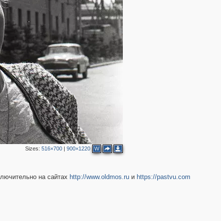
Sizes:
516×700
|
900×1220
W
ключительно на сайтах
http://www.oldmos.ru
и
https://pastvu.com