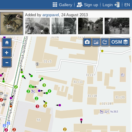
Gallery
Sign up
Login
EN
Added by
argopavel
, 24 August 2013
4
2
3
OSM
3
2
2
2
2
2
2
3
3
2
2
2