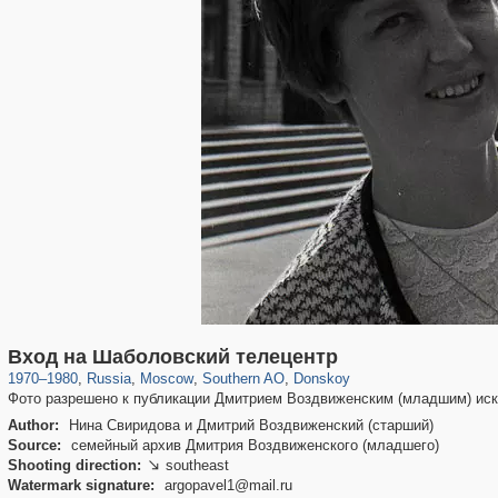
319,878
1,407,232
8,286
21,648
29,248
390
2,831
59
Вход на Шаболовский телецентр
1970
–
1980
,
Russia
,
Moscow
,
Southern AO
,
Donskoy
Фото разрешено к публикации Дмитрием Воздвиженским (младшим) ис
Author:
Нина Свиридова и Дмитрий Воздвиженский (старший)
Source:
семейный архив Дмитрия Воздвиженского (младшего)
Shooting direction:
southeast

Watermark signature:
argopavel1@mail.ru