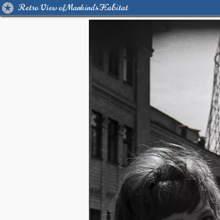
Retro View of Mankind's Habitat