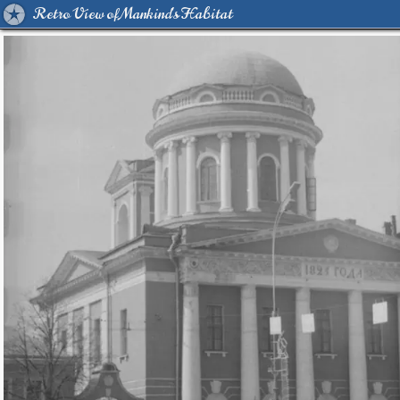
Retro View of Mankind's Habitat