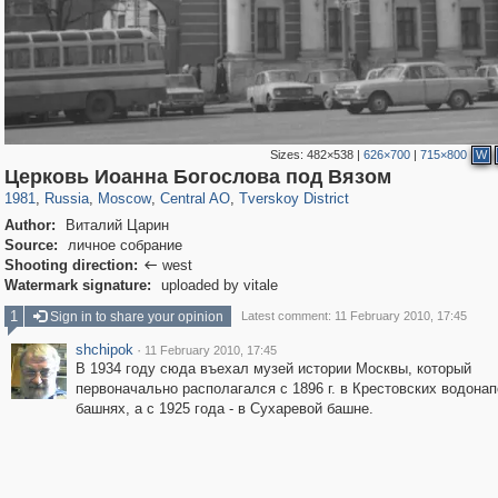
Sizes:
482×538
|
626×700
|
715×800
W
319,779
1,406,145
159,978
8,286
29,243
5,916
53,034
2,283
Церковь Иоанна Богослова под Вязом
1981
,
Russia
,
Moscow
,
Central AO
,
Tverskoy District
Author:
Виталий Царин
Source:
личное собрание
Shooting direction:
west

Watermark signature:
uploaded by vitale
1
Sign in to share your opinion
Latest comment: 11 February 2010, 17:45
shchipok
·
11 February 2010, 17:45
В 1934 году сюда въехал музей истории Москвы, который
первоначально располагался с 1896 г. в Крестовских водона
башнях, а с 1925 года - в Сухаревой башне.