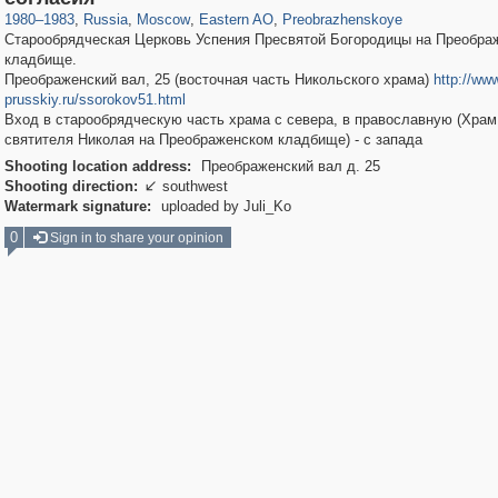
1980
–
1983
,
Russia
,
Moscow
,
Eastern AO
,
Preobrazhenskoye
Старообрядческая Церковь Успения Пресвятой Богородицы на Преобра
кладбище.
Преображенский вал, 25 (восточная часть Никольского храма)
http://ww
prusskiy.ru/ssorokov51.html
Вход в старообрядческую часть храма с севера, в православную (Храм
святителя Николая на Преображенском кладбище) - с запада
Shooting location address:
Преображенский вал д. 25
Shooting direction:
southwest

Watermark signature:
uploaded by Juli_Ko
0
Sign in to share your opinion