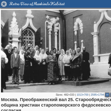
Retro View of Mankind's Habitat
Sizes:
482×333
|
1013×700
|
2595×1794
W
Москва. Преображенский вал 25. Старообрядчес
община христиан старопоморского федосеевско
319,882
1,407,328
8,286
20,942
29,248
306
2,400
55
согласия