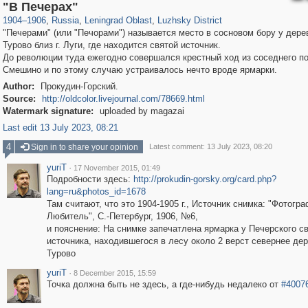
1,407,293
38,985
592
29,248
1,713
18
"В Печерах"
1904
–
1906
,
Russia
,
Leningrad Oblast
,
Luzhsky District
"Печерами" (или "Печорами") называется место в сосновом бору у дере
Турово близ г. Луги, где находится святой источник.
До революции туда ежегодно совершался крестный ход из соседнего по
Смешино и по этому случаю устраивалось нечто вроде ярмарки.
Author:
Прокудин-Горский.
Source:
http://oldcolor.livejournal.com/78669.html
Watermark signature:
uploaded by magazai
Last edit 13 July 2023, 08:21
4
Sign in to share your opinion
Latest comment: 13 July 2023, 08:20
yuriT
·
17 November 2015, 01:49
Подробности здесь:
http://prokudin-gorsky.org/card.php?
lang=ru&photos_id=1678
Там считают, что это 1904-1905 г., Источник снимка: "Фотогра
Любитель", С.-Петербург, 1906, №6,
и пояснение: На снимке запечатлена ярмарка у Печерского с
источника, находившегося в лесу около 2 верст севернее де
Турово
yuriT
·
8 December 2015, 15:59
Точка должна быть не здесь, а где-нибудь недалеко от
#4007