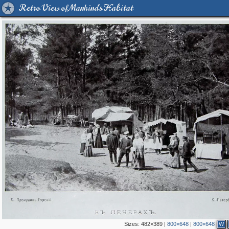
Retro View of Mankind's Habitat
Sizes:
482×389
|
800×648
|
800×648
W